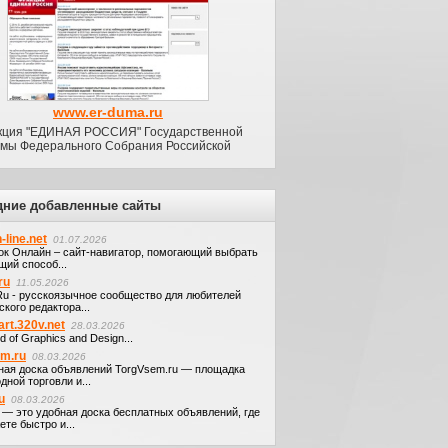
www.er-duma.ru
кция "ЕДИНАЯ РОССИЯ" Государственной
мы Федерального Собрания Российской
дние добавленные сайты
-line.net
01.07.2026
ок Онлайн – сайт-навигатор, помогающий выбрать
щий способ...
ru
11.05.2026
.Ru - русскоязычное сообщество для любителей
кого редактора...
art.320v.net
28.03.2026
d of Graphics and Design...
em.ru
08.03.2026
ная доска объявлений TorgVsem.ru — площадка
дной торговли и...
u
08.03.2026
u — это удобная доска бесплатных объявлений, где
те быстро и...