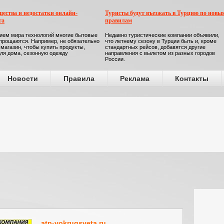
ества и недостатки онлайн-
Туристы будут въезжать в Турцию по новы
га
правилам
ием мира технологий многие бытовые
Недавно туристические компании объявили,
прощаются. Например, не обязательно
что летнему сезону в Турции быть и, кроме
 магазин, чтобы купить продукты,
стандартных рейсов, добавятся другие
ля дома, сезонную одежду
направления с вылетом из разных городов
России.
Новости
Правила
Реклама
Контакты
atp-vokrugsveta.ru