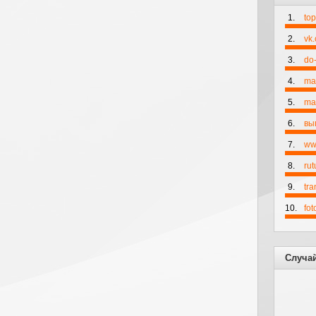
1.
to
2.
vk
3.
do-
4.
ma
5.
mai
6.
вы
7.
ww
8.
rut
9.
tr
10.
fo
Случа