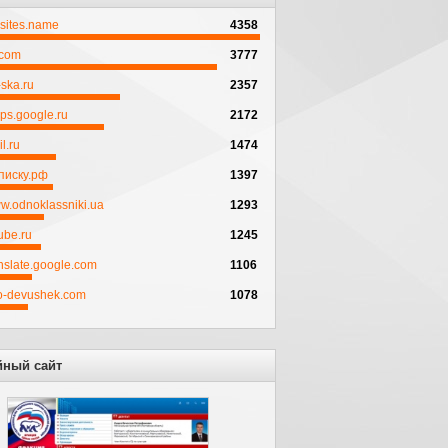
psites.name
4358
.com
3777
ska.ru
2357
ps.google.ru
2172
l.ru
1474
писку.рф
1397
w.odnoklassniki.ua
1293
ube.ru
1245
anslate.google.com
1106
to-devushek.com
1078
йный сайт