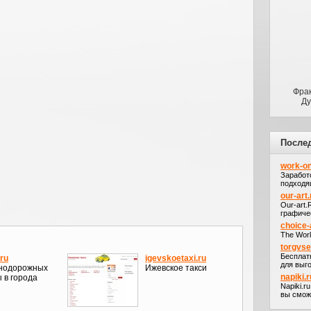
Фра
Ду
После
work-on
Заработ
подходя
our-art.
Our-art
графичес
choice-
The Worl
torgvs
Бесплат
ru
igevskoetaxi.ru
для выго
знодорожных
Ижевское такси
napiki.r
 в города
Napiki.r
вы сможе