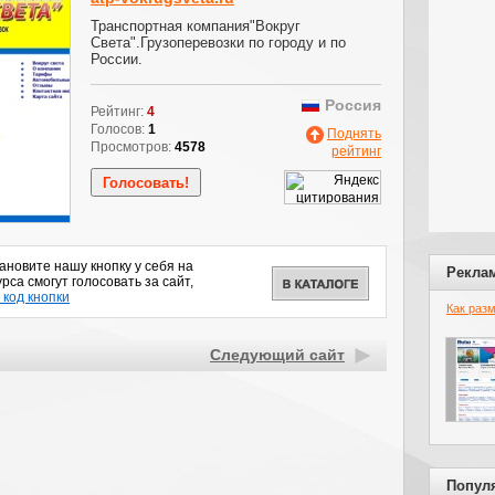
Транспортная компания"Вокруг
Света".Грузоперевозки по городу и по
России.
Россия
Рейтинг:
4
Голосов:
1
Поднять
Просмотров:
4578
рейтинг
новите нашу кнопку у себя на
Рекла
рса смогут голосовать за сайт,
 код кнопки
Как раз
Следующий сайт
Попул