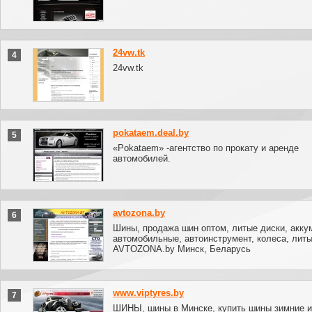
24vw.tk
4
24vw.tk
pokataem.deal.by
5
«Рokataem» -агентство по прокату и аренде
автомобилей.
avtozona.by
6
Шины, продажа шин оптом, литые диски, акк
автомобильные, автоинструмент, колеса, литы
AVTOZONA.by Минск, Беларусь
www.viptyres.by
7
ШИНЫ, шины в Минске, купить шины зимние и