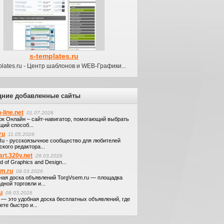
s-templates.ru
plates.ru - Центр шаблонов и WEB-Графики...
дние добавленные сайты
-line.net
01.07.2026
ок Онлайн – сайт-навигатор, помогающий выбрать
щий способ...
ru
11.05.2026
.Ru - русскоязычное сообщество для любителей
кого редактора...
art.320v.net
28.03.2026
d of Graphics and Design...
em.ru
08.03.2026
ная доска объявлений TorgVsem.ru — площадка
дной торговли и...
u
08.03.2026
u — это удобная доска бесплатных объявлений, где
те быстро и...