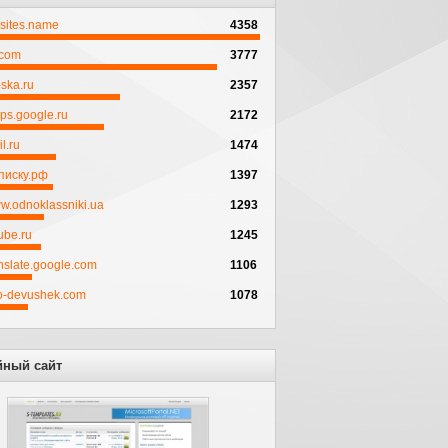
psites.name
4358
.com
3777
ska.ru
2357
ps.google.ru
2172
l.ru
1474
писку.рф
1397
w.odnoklassniki.ua
1293
ube.ru
1245
anslate.google.com
1106
to-devushek.com
1078
йный сайт