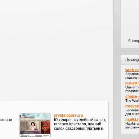
S-tem
После
work-on
Заработ
подходя
our-art.
Our-art
графичес
choice-
The Worl
torgvs
Бесплат
для выго
crystalgallery.ru
napiki.r
овоград
Ювелирно-свадебный салон,
Napiki.r
галерея Кристалл, лучший
вы сможе
салон свадебных платьев в