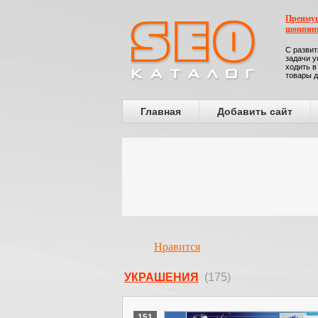
Преимущ
шоппин
С развит
задачи у
ходить в
товары д
Главная
Добавить сайт
Нравится
УКРАШЕНИЯ
(175)
151