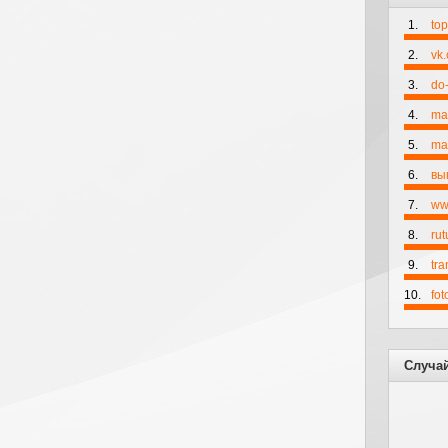
1.
to
2.
vk
3.
do-
4.
ma
5.
mai
6.
вы
7.
ww
8.
rut
9.
tr
10.
fo
Случа