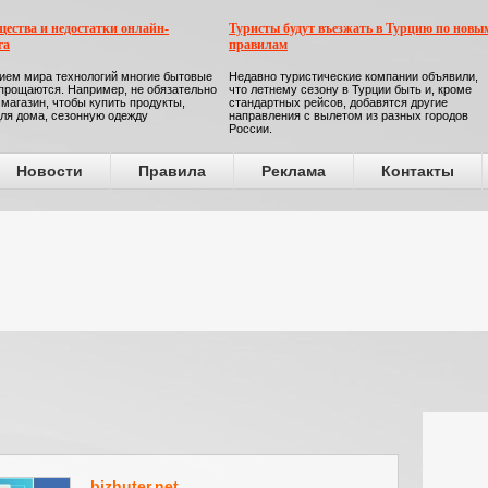
ества и недостатки онлайн-
Туристы будут въезжать в Турцию по новы
га
правилам
ием мира технологий многие бытовые
Недавно туристические компании объявили,
прощаются. Например, не обязательно
что летнему сезону в Турции быть и, кроме
 магазин, чтобы купить продукты,
стандартных рейсов, добавятся другие
ля дома, сезонную одежду
направления с вылетом из разных городов
России.
Новости
Правила
Реклама
Контакты
bizhuter.net