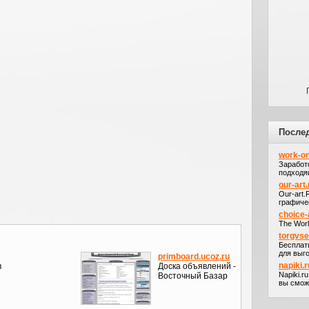
После
work-on
Заработ
подходя
our-art.
Our-art
графичес
choice-
The Worl
torgvs
Бесплат
для выго
primboard.ucoz.ru
napiki.r
в
Доска объявлений -
Napiki.r
Восточный Базар
вы сможе