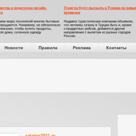
ества и недостатки онлайн-
Туристы будут въезжать в Турцию по новы
га
правилам
ием мира технологий многие бытовые
Недавно туристические компании объявили,
прощаются. Например, не обязательно
что летнему сезону в Турции быть и, кроме
 магазин, чтобы купить продукты,
стандартных рейсов, добавятся другие
ля дома, сезонную одежду
направления с вылетом из разных городов
России.
Новости
Правила
Реклама
Контакты
catalog2011.ru