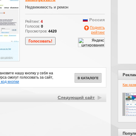
Недвижимость и ремон
Россия
Рейтинг:
4
Голосов:
0
Поднять
Просмотров:
4420
рейтинг
новите нашу кнопку у себя на
Рекла
рса смогут голосовать за сайт,
 код кнопки
Как раз
Следующий сайт
Попул