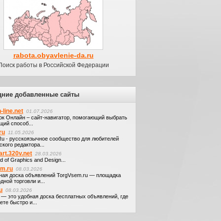
rabota.obyavlenie-da.ru
Поиск работы в Российской Федерации
дние добавленные сайты
-line.net
01.07.2026
ок Онлайн – сайт-навигатор, помогающий выбрать
щий способ...
ru
11.05.2026
.Ru - русскоязычное сообщество для любителей
кого редактора...
art.320v.net
28.03.2026
d of Graphics and Design...
em.ru
08.03.2026
ная доска объявлений TorgVsem.ru — площадка
дной торговли и...
u
08.03.2026
u — это удобная доска бесплатных объявлений, где
те быстро и...