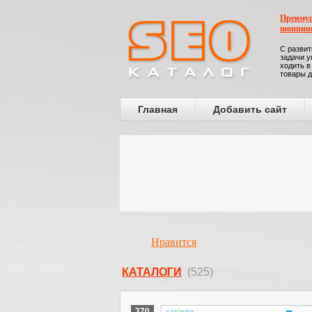
Преимущ
шоппин
С развит
задачи у
ходить в
товары д
Главная
Добавить сайт
Нравится
КАТАЛОГИ
(525)
370