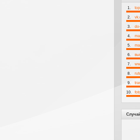
1.
to
2.
vk
3.
do-
4.
ma
5.
mai
6.
вы
7.
ww
8.
rut
9.
tr
10.
fo
Случа