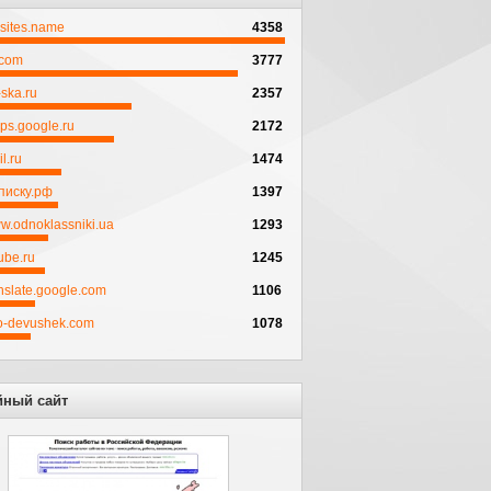
psites.name
4358
.com
3777
ska.ru
2357
ps.google.ru
2172
l.ru
1474
писку.рф
1397
w.odnoklassniki.ua
1293
ube.ru
1245
anslate.google.com
1106
to-devushek.com
1078
йный сайт