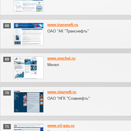
www.transneft.ru
68
ОАО "АК "Транснефть"
www.mechel.ru
69
Мечел
www.slavneft.ru
70
ОАО "НГК "Славнефть"
www.oil-gas.ru
71