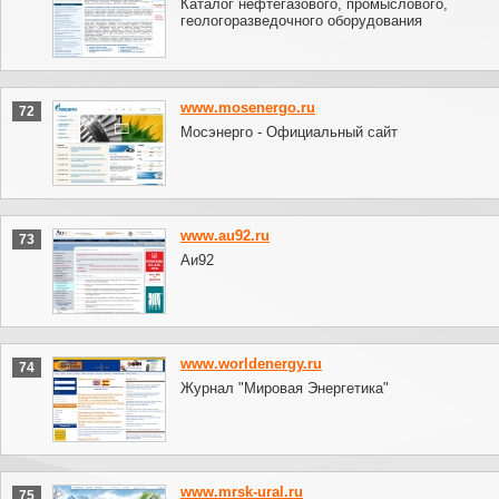
Каталог нефтегазового, промыслового,
геологоразведочного оборудования
www.mosenergo.ru
72
Мосэнерго - Официальный сайт
www.au92.ru
73
Аи92
www.worldenergy.ru
74
Журнал "Мировая Энергетика"
www.mrsk-ural.ru
75