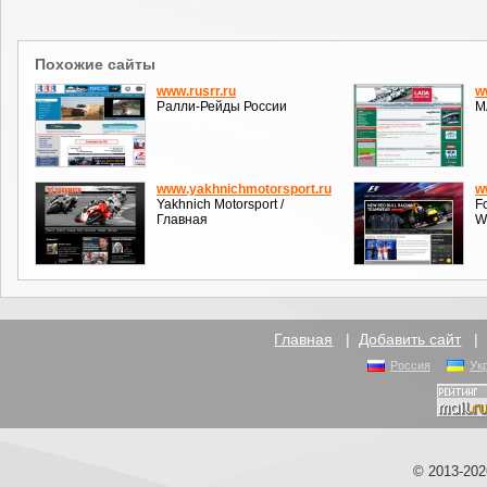
Похожие сайты
www.rusrr.ru
w
Ралли-Рейды России
М
www.yakhnichmotorsport.ru
w
Yakhnich Motorsport /
F
Главная
W
Главная
|
Добавить сайт
Россия
Ук
© 2013-20