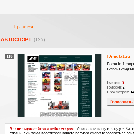
Нравится
АВТОСПОРТ
(125)
f0rmula1.ru
119
Formula 1 фор
гонки, гонщики
Рейтинг:
3
Голосов:
2
Просмотров:
34
Владельцам сайтов и вебмастерам!
Установите нашу кнопку у себя н
страницах и тогда посетители вашего ресурса смогут голосовать за сайт