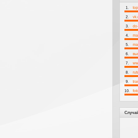
1.
to
2.
vk
3.
do-
4.
ma
5.
mai
6.
вы
7.
ww
8.
rut
9.
tr
10.
fo
Случа