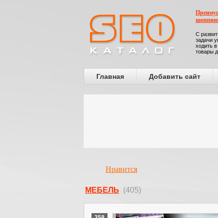
Преимущ
шоппин
С развит
задачи у
ходить в
товары д
Главная
Добавить сайт
Нравится
МЕБЕЛЬ
(405)
358