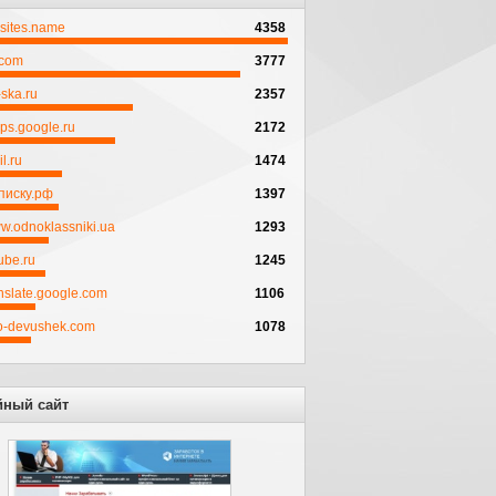
psites.name
4358
.com
3777
ska.ru
2357
ps.google.ru
2172
l.ru
1474
писку.рф
1397
w.odnoklassniki.ua
1293
ube.ru
1245
anslate.google.com
1106
to-devushek.com
1078
йный сайт