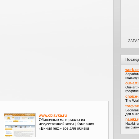
ЗАРАБ
После
work-on
Заработ
подходя
our-art.
Our-art
графичес
choice-
The Worl
torgvs
Бесплат
для выго
www.oblavka.ru
napiki.r
Обивочные материалы из
Napiki.r
искусственной кожи | Компания
вы сможе
«ВинилТекс» все для обивки