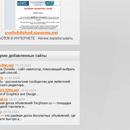
uvelichdohod.samomu.net
ОТОК В ИНТЕРНЕТЕ - Начни зарабатывать
дние добавленные сайты
-line.net
01.07.2026
ок Онлайн – сайт-навигатор, помогающий выбрать
щий способ...
ru
11.05.2026
.Ru - русскоязычное сообщество для любителей
кого редактора...
art.320v.net
28.03.2026
d of Graphics and Design...
em.ru
08.03.2026
ная доска объявлений TorgVsem.ru — площадка
дной торговли и...
u
08.03.2026
u — это удобная доска бесплатных объявлений, где
те быстро и...