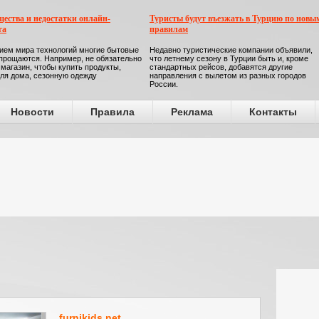
ества и недостатки онлайн-
Туристы будут въезжать в Турцию по новы
га
правилам
ием мира технологий многие бытовые
Недавно туристические компании объявили,
прощаются. Например, не обязательно
что летнему сезону в Турции быть и, кроме
 магазин, чтобы купить продукты,
стандартных рейсов, добавятся другие
ля дома, сезонную одежду
направления с вылетом из разных городов
России.
Новости
Правила
Реклама
Контакты
furnikids.net