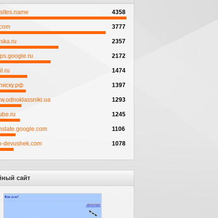
psites.name
4358
.com
3777
ska.ru
2357
ps.google.ru
2172
l.ru
1474
писку.рф
1397
w.odnoklassniki.ua
1293
ube.ru
1245
anslate.google.com
1106
to-devushek.com
1078
йный сайт