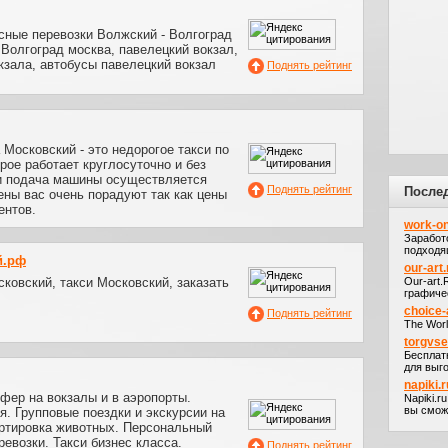
сные перевозки Волжский - Волгоград
 Волгоград москва, павелецкий вокзал,
кзала, автобусы павелецкий вокзал
Поднять рейтинг
 Московский - это недорогое такси по
рое работает круглосуточно и без
и подача машины осуществляется
Поднять рейтинг
После
ны вас очень порадуют так как цены
ентов.
work-on
Заработ
подходя
й.рф
our-art.
сковский, такси Московский, заказать
Our-art
графичес
choice-
Поднять рейтинг
The Worl
torgvs
Бесплат
для выго
napiki.r
сфер на вокзалы и в аэропорты.
Napiki.r
вы сможе
. Групповые поездки и экскурсии на
ортировка животных. Персональный
ревозки. Такси бизнес класса.
Поднять рейтинг