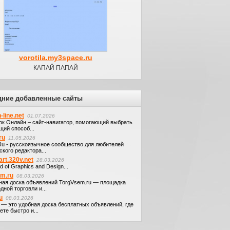
vorotila.my3space.ru
КАПАЙ ПАПАЙ
дние добавленные сайты
-line.net
01.07.2026
ок Онлайн – сайт-навигатор, помогающий выбрать
щий способ...
ru
11.05.2026
.Ru - русскоязычное сообщество для любителей
кого редактора...
art.320v.net
28.03.2026
d of Graphics and Design...
em.ru
08.03.2026
ная доска объявлений TorgVsem.ru — площадка
дной торговли и...
u
08.03.2026
u — это удобная доска бесплатных объявлений, где
те быстро и...