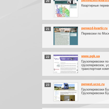
perevezem-kvartir
20
Квартирные перево
pereezd-kvartir.ru
21
Перевозки по Моск
www.pgk.ua
22
Грузоперевозки по
грузоперевозок, у
транспортная комп
pereest.ucoz.ru
23
Грузоперевозки Бу
Грузоперевозки Бу