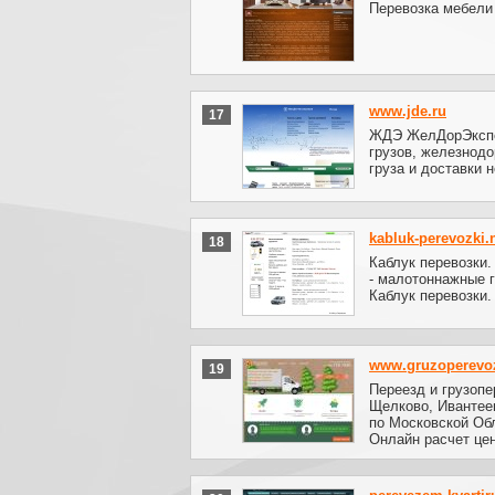
Перевозка мебели
www.jde.ru
17
ЖДЭ ЖелДорЭкспед
грузов, железнод
груза и доставки 
kabluk-perevozki.
18
Каблук перевозки.
- малотоннажные г
Каблук перевозки.
www.gruzoperevo
19
Переезд и грузопе
Щелково, Ивантее
по Московской Обл
Онлайн расчет цен