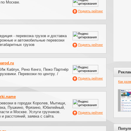
 по Москве.
Поднять рейтинг
иция - перевозка грузов и доставка
орожные и автомобильные перевозки
негабаритных грузов
Поднять рейтинг
narod.ru
 Иж Каблук, Рено Кенго, Пежо Партнёр
Рекла
рузовики. Перевозки по центру. /
Поднять рейтинг
Как раз
zki.name
ревозки в городах Королев, Мытищи,
вка, Пушкино, Фрязино, Юбилейный,
асти и Москве. Услуги грузчиков.
Поднять рейтинг
 и расстояний, заявка с сайта.
Попул