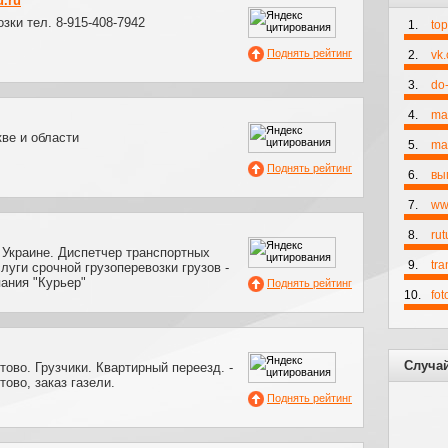
u.ru
зки тел. 8-915-408-7942
1.
to
Поднять рейтинг
2.
vk
3.
do-
4.
ma
ве и области
5.
mai
Поднять рейтинг
6.
вы
7.
ww
8.
rut
 Украине. Диспетчер транспортных
9.
tr
слуги срочной грузоперевозки грузов -
ания "Курьер"
Поднять рейтинг
10.
fo
Случа
тово. Грузчики. Квартирный переезд. -
тово, заказ газели.
Поднять рейтинг