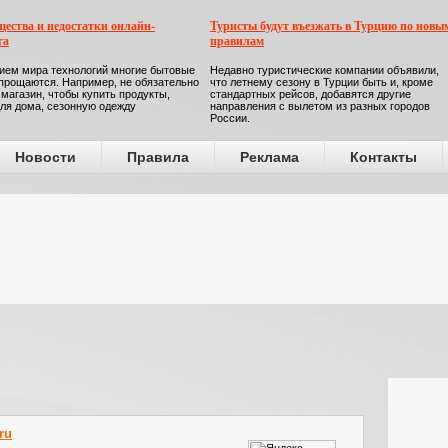
ества и недостатки онлайн-
Туристы будут въезжать в Турцию по новы
га
правилам
ием мира технологий многие бытовые
Недавно туристические компании объявили,
прощаются. Например, не обязательно
что летнему сезону в Турции быть и, кроме
 магазин, чтобы купить продукты,
стандартных рейсов, добавятся другие
ля дома, сезонную одежду
направления с вылетом из разных городов
России.
Новости
Правила
Реклама
Контакты
ru