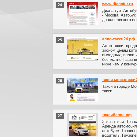
www.dianatur.ru
24
Диана тур. Автобу
- Москва. Автобус
до павелецкого во
алло-такси24.рф
25
Алло-такси города
эконом ценам кото
выходных, вызов 
бесплатно.Наши це
ниже чем у конкур
такси-московски
26
Такси в городе Мо
такси
таксибелое.рф
27
Заказ такси. Тран
Аренда автомобиля
автобусе. Трансп
водитель. Грузопе