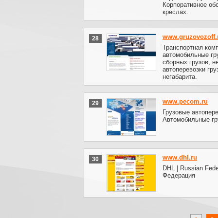
Корпоративное об
креслах.
www.gruzovozoff.
28
Транспортная ко
автомобильные гру
сборных грузов, н
автоперевозки гру
негабарита.
www.pecom.ru
29
Грузовые автоперев
Автомобильные гр
www.dhl.ru
30
DHL | Russian Fede
Федерация