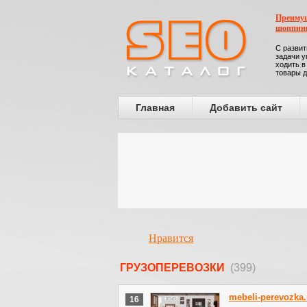
Преимущ
шоппин
С развит
задачи у
ходить в
товары д
Главная
Добавить сайт
Нравится
ГРУЗОПЕРЕВОЗКИ
(399)
mebeli-perevozka.
16