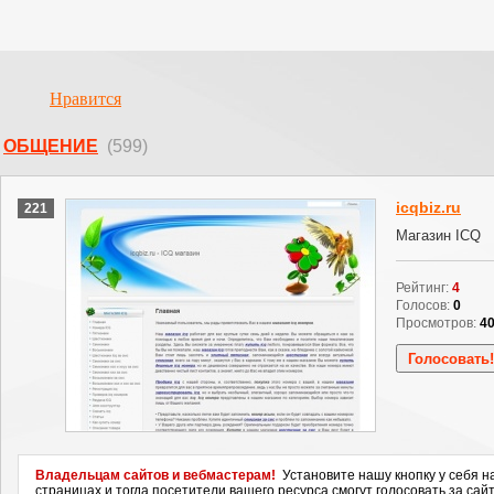
Нравится
ОБЩЕНИЕ
(599)
icqbiz.ru
221
Магазин ICQ
Рейтинг:
4
Голосов:
0
Просмотров:
4
Владельцам сайтов и вебмастерам!
Установите нашу кнопку у себя н
страницах и тогда посетители вашего ресурса смогут голосовать за сайт