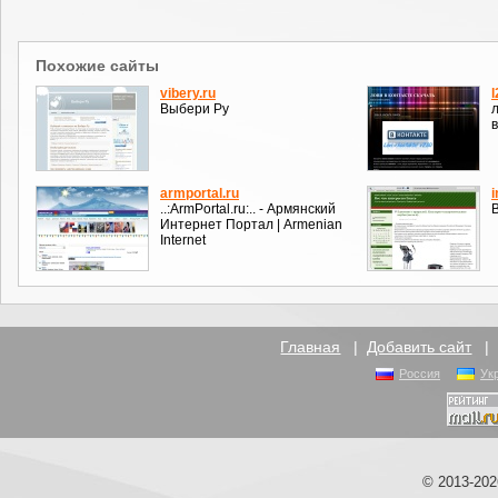
Похожие сайты
vibery.ru
Выбери Ру
л
в
armportal.ru
i
..:ArmPortal.ru:.. - Армянский
Интернет Портал | Armenian
Internet
Главная
|
Добавить сайт
Россия
Ук
© 2013-20