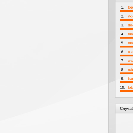
1.
to
2.
vk
3.
do-
4.
ma
5.
mai
6.
вы
7.
ww
8.
rut
9.
tr
10.
fo
Случа