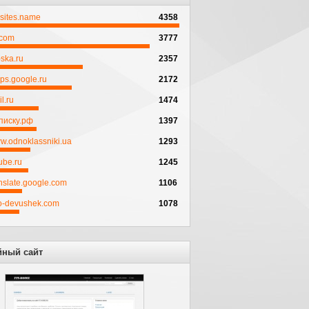
psites.name
4358
.com
3777
ska.ru
2357
ps.google.ru
2172
l.ru
1474
писку.рф
1397
w.odnoklassniki.ua
1293
ube.ru
1245
anslate.google.com
1106
to-devushek.com
1078
йный сайт