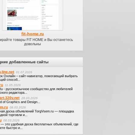
fit-home.ru
ирайте товары FIT HOME и Вы останетесь
довольны
дние добавленные сайты
-line.net
01.07.2026
ок Онлайн – сайт-навигатор, помогающий выбрать
щий способ...
ru
11.05.2026
.Ru - русскоязычное сообщество для любителей
кого редактора...
art.320v.net
28.03.2026
d of Graphics and Design...
em.ru
08.03.2026
ная доска объявлений TorgVsem.ru — площадка
дной торговли и...
u
08.03.2026
u — это удобная доска бесплатных объявлений, где
те быстро и...