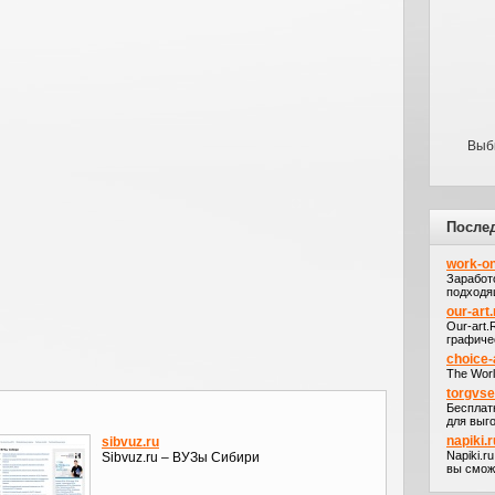
Выб
После
work-on
Заработ
подходя
our-art.
Our-art
графичес
choice-
The Worl
torgvs
Бесплат
для выго
napiki.r
sibvuz.ru
Napiki.r
Sibvuz.ru – ВУЗы Сибири
вы сможе