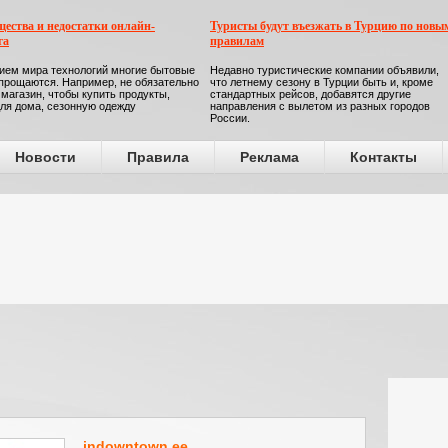
ества и недостатки онлайн-
Туристы будут въезжать в Турцию по новы
га
правилам
ием мира технологий многие бытовые
Недавно туристические компании объявили,
прощаются. Например, не обязательно
что летнему сезону в Турции быть и, кроме
 магазин, чтобы купить продукты,
стандартных рейсов, добавятся другие
ля дома, сезонную одежду
направления с вылетом из разных городов
России.
Новости
Правила
Реклама
Контакты
indowntown.ee