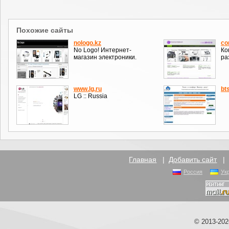
Похожие сайты
nologo.kz
co
No Logo! Интернет-
Ко
магазин электроники.
ра
www.lg.ru
bt
LG :: Russia
Главная
|
Добавить сайт
Россия
Ук
© 2013-20