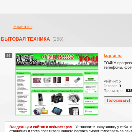
Нравится
БЫТОВАЯ ТЕХНИКА
(258)
kuplui.ru
56
TO4KA прогресс
телефоны, фот
Рейтинг:
5
Голосов:
3
Просмотров:
53
Владельцам сайтов и вебмастерам!
Установите нашу кнопку у себя н
страницах и тогда посетители вашего ресурса смогут голосовать за сайт