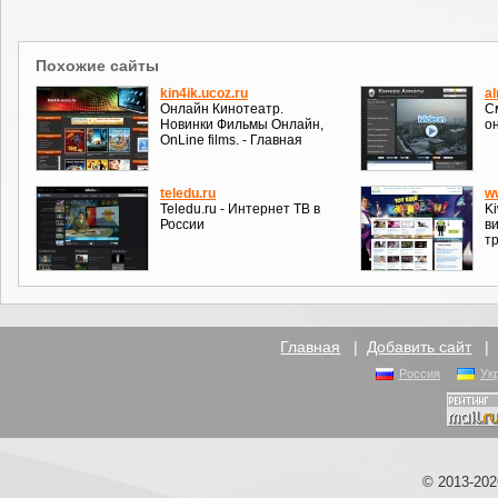
Похожие сайты
kin4ik.ucoz.ru
a
Онлайн Кинотеатр.
С
Новинки Фильмы Онлайн,
о
OnLine films. - Главная
teledu.ru
w
Teledu.ru - Интернет ТВ в
Ki
России
в
т
Главная
|
Добавить сайт
Россия
Ук
© 2013-20