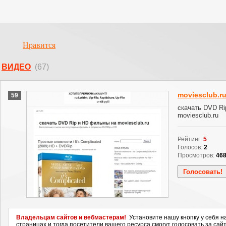
Нравится
ВИДЕО
(67)
moviesclub.r
59
скачать DVD R
moviesclub.ru
Рейтинг:
5
Голосов:
2
Просмотров:
46
Владельцам сайтов и вебмастерам!
Установите нашу кнопку у себя н
страницах и тогда посетители вашего ресурса смогут голосовать за сайт