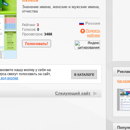
Значение имени, женские и мужские имена,
отчества
Россия
Рейтинг:
3
Голосов:
0
Поднять
Просмотров:
3488
рейтинг
новите нашу кнопку у себя на
Рекла
рса смогут голосовать за сайт,
 код кнопки
Как раз
Следующий сайт
Попул