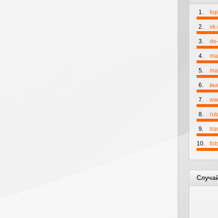
1.
to
2.
vk
3.
do-
4.
ma
5.
mai
6.
вы
7.
ww
8.
rut
9.
tr
10.
fo
Случа