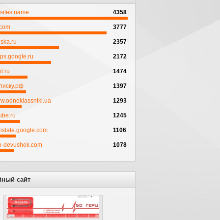
psites.name
4358
.com
3777
ska.ru
2357
ps.google.ru
2172
l.ru
1474
писку.рф
1397
w.odnoklassniki.ua
1293
ube.ru
1245
anslate.google.com
1106
to-devushek.com
1078
йный сайт