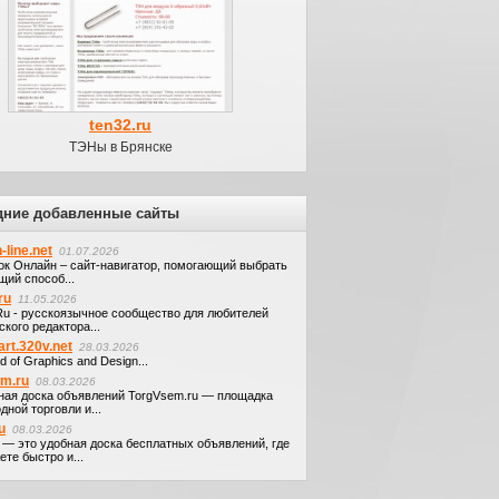
ten32.ru
ТЭНы в Брянске
дние добавленные сайты
-line.net
01.07.2026
ок Онлайн – сайт-навигатор, помогающий выбрать
щий способ...
ru
11.05.2026
.Ru - русскоязычное сообщество для любителей
кого редактора...
art.320v.net
28.03.2026
d of Graphics and Design...
em.ru
08.03.2026
ная доска объявлений TorgVsem.ru — площадка
дной торговли и...
u
08.03.2026
u — это удобная доска бесплатных объявлений, где
те быстро и...