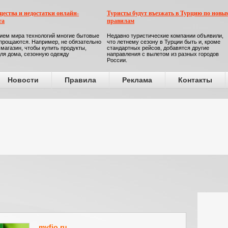
ества и недостатки онлайн-
Туристы будут въезжать в Турцию по новы
га
правилам
ием мира технологий многие бытовые
Недавно туристические компании объявили,
прощаются. Например, не обязательно
что летнему сезону в Турции быть и, кроме
 магазин, чтобы купить продукты,
стандартных рейсов, добавятся другие
ля дома, сезонную одежду
направления с вылетом из разных городов
России.
Новости
Правила
Реклама
Контакты
myfio.ru