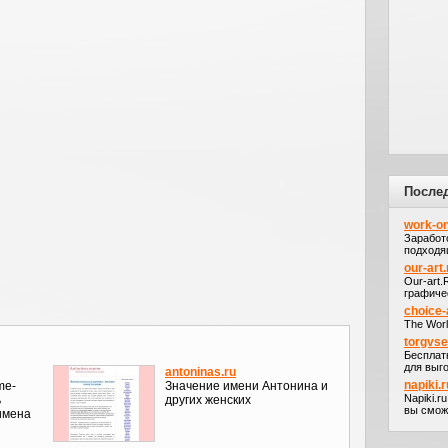
После
work-on
Заработ
подходя
our-art.
Our-art
графичес
choice-
The Worl
torgvs
Бесплат
для выго
antoninas.ru
napiki.r
me-
Значение имени Антонина и
Napiki.r
ь
других женских
вы сможе
имена