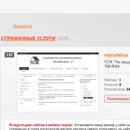
Нравится
СПРАВОЧНЫЕ УСЛУГИ
(170)
naprydah.ru
130
ТСЖ "На пруда
708-8044
Рейтинг:
3
Голосов:
0
Просмотров:
3
Владельцам сайтов и вебмастерам!
Установите нашу кнопку у себя н
страницах и тогда посетители вашего ресурса смогут голосовать за сайт