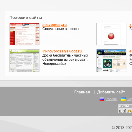
Похожие сайты
socvoprosy.ru
x
Социальные вопросы
Б
irr-novorossiys.ucoz.ru
e
Доска беcплатных частных
Ф
объявлений из рук в руки г.
К
Новороссийск -
С
Главная
|
Добавить сайт
Россия
Ук
© 2013-20