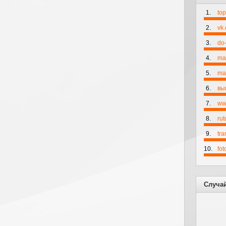
1.
to
2.
vk
3.
do-
4.
ma
5.
mai
6.
вы
7.
ww
8.
rut
9.
tr
10.
fo
Случа