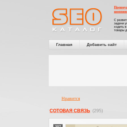
Преимущ
шоппин
С развит
задачи у
ходить в
товары д
Главная
Добавить сайт
Нравится
СОТОВАЯ СВЯЗЬ
(295)
207