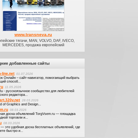
www.transneva.ru
пейские тягачи, MAN, VOLVO, DAF, IVECO,
MERCEDES, продажа европейский
дние добавленные сайты
-line.net
01.07.2026
ок Онлайн – сайт-навигатор, помогающий выбрать
щий способ...
ru
11.05.2026
.Ru - русскоязычное сообщество для любителей
кого редактора...
art.320v.net
28.03.2026
d of Graphics and Design...
em.ru
08.03.2026
ная доска объявлений TorgVsem.ru — площадка
дной торговли и...
u
08.03.2026
u — это удобная доска бесплатных объявлений, где
те быстро и...