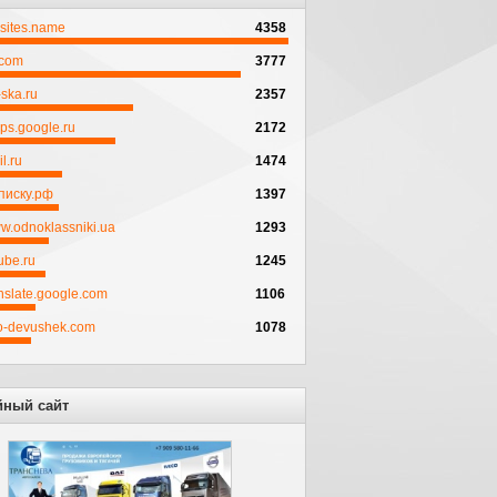
psites.name
4358
.com
3777
ska.ru
2357
ps.google.ru
2172
l.ru
1474
писку.рф
1397
w.odnoklassniki.ua
1293
ube.ru
1245
anslate.google.com
1106
to-devushek.com
1078
йный сайт