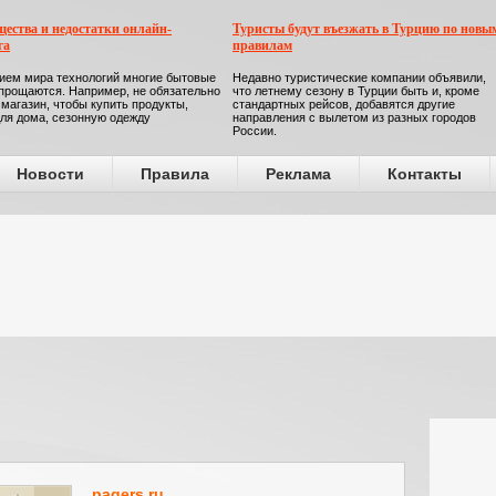
ества и недостатки онлайн-
Туристы будут въезжать в Турцию по новы
га
правилам
ием мира технологий многие бытовые
Недавно туристические компании объявили,
прощаются. Например, не обязательно
что летнему сезону в Турции быть и, кроме
 магазин, чтобы купить продукты,
стандартных рейсов, добавятся другие
ля дома, сезонную одежду
направления с вылетом из разных городов
России.
Новости
Правила
Реклама
Контакты
pagers.ru