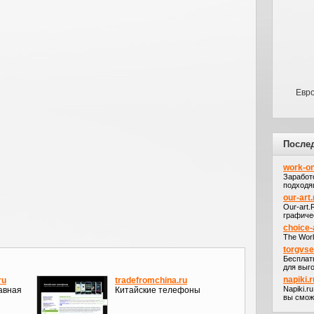
Евро
После
work-on
Заработ
подходя
our-art.
Our-art
графичес
choice-
The Worl
torgvs
Бесплат
для выго
napiki.r
ru
tradefromchina.ru
Napiki.r
авная
Китайские телефоны
вы сможе