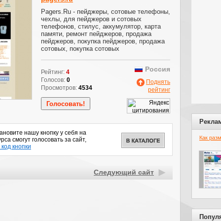
Pagers.Ru - пейджеры, сотовые телефоны,
чехлы, для пейджеров и сотовых
телефонов, стилус, аккумулятор, карта
памяти, ремонт пейджеров, продажа
пейджеров, покупка пейджеров, продажа
сотовых, покупка сотовых
Россия
Рейтинг:
4
Голосов:
0
Поднять
Просмотров:
4534
рейтинг
Рекла
новите нашу кнопку у себя на
Как раз
рса смогут голосовать за сайт,
 код кнопки
Следующий сайт
Попул