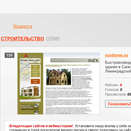
Нравится
СТРОИТЕЛЬСТВО
(1598)
rusdomo.ru
720
Быстровозвод
здания в Санк
Ленинградской
Рейтинг:
4
Голосов:
0
Просмотров:
4
Владельцам сайтов и вебмастерам!
Установите нашу кнопку у себя н
страницах и тогда посетители вашего ресурса смогут голосовать за сайт