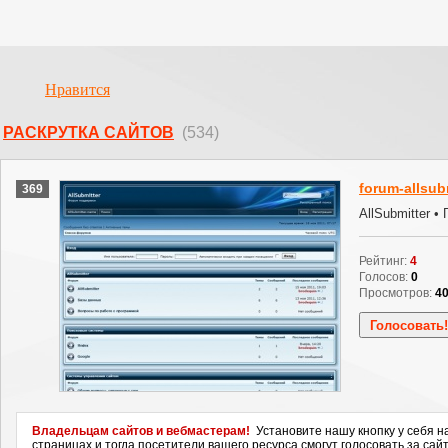
Нравится
РАСКРУТКА САЙТОВ
(534)
forum-allsubm
369
AllSubmitter •
Рейтинг:
4
Голосов:
0
Просмотров:
4
Владельцам сайтов и вебмастерам!
Установите нашу кнопку у себя н
страницах и тогда посетители вашего ресурса смогут голосовать за сайт