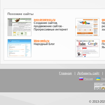
Похожие сайты
seo-progress.ru
gp
Создание сайтов,
Gp
продвижение сайтов -
ре
Прогрессивные интернет
за
blog-web.ru
ww
Народный Блог
По
Ян
Главная
|
Добавить сайт
Россия
Ук
© 2013-20