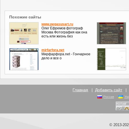
Похожие сайты
www.pegasusart.ru
Олег Ефремов фотограф
Москва Фотография как она
есть или жизнь без
mirfarfora.net
Мирфарфора.net - Гончарное
дело и все о
Главная
|
Добавить сайт
Россия
Ук
© 2013-20