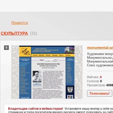
Нравится
СКУЛЬПТУРА
(31)
monumental-ar
9
Художники мону
Монументально-Д
Монументальная
Союз художнико
Рейтинг:
4
Голосов:
0
Просмотров:
409
Владельцам сайтов и вебмастерам!
Установите нашу кнопку у себя н
страницах и тогда посетители вашего ресурса смогут голосовать за сайт