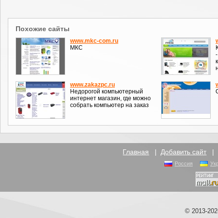
Похожие сайты
www.mkc-com.ru
МКС
www.zakazpc.ru
Недорогой компьютерный
интернет магазин, где можно
собрать компьютер на заказ
Главная
|
Добавить сайт
Россия
Ук
© 2013-20