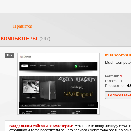
Нравится
КОМПЬЮТЕРЫ
(247)
mushcomput
187
Mush Compute
Рейтинг:
4
Голосов:
1
Просмотров:
4
Владельцам сайтов и вебмастерам!
Установите нашу кнопку у себя н
страницах и тогда посетители вашего ресурса смогут голосовать за сайт