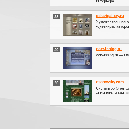
интерьера
dekartgallery.ru
28
Художественная га
-сувениры, авторс
oorwinning.ru
29
oorwinning.ru — Г
osapovsky.com
30
Скульптор Олег Са
анималистическая 