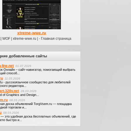
xtreme-wwe.ru
 WOF | xtreme-wwe.ru | - Главная страница
дние добавленные сайты
-line.net
01.07.2026
ок Онлайн – сайт-навигатор, помогающий выбрать
щий способ...
ru
11.05.2026
.Ru - русскоязычное сообщество для любителей
кого редактора...
art.320v.net
28.03.2026
d of Graphics and Design...
em.ru
08.03.2026
ная доска объявлений TorgVsem.ru — площадка
дной торговли и...
u
08.03.2026
u — это удобная доска бесплатных объявлений, где
те быстро и...