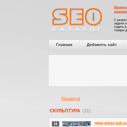
Преимущ
шоппин
С развит
задачи у
ходить в
товары д
Главная
Добавить сайт
Нравится
СКУЛЬПТУРА
(31)
www.gmgs.spb.ru
16