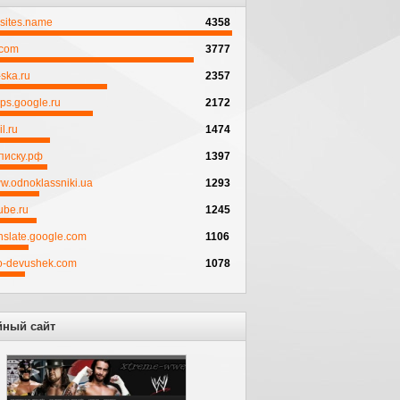
psites.name
4358
.com
3777
ska.ru
2357
ps.google.ru
2172
l.ru
1474
писку.рф
1397
w.odnoklassniki.ua
1293
ube.ru
1245
anslate.google.com
1106
to-devushek.com
1078
йный сайт