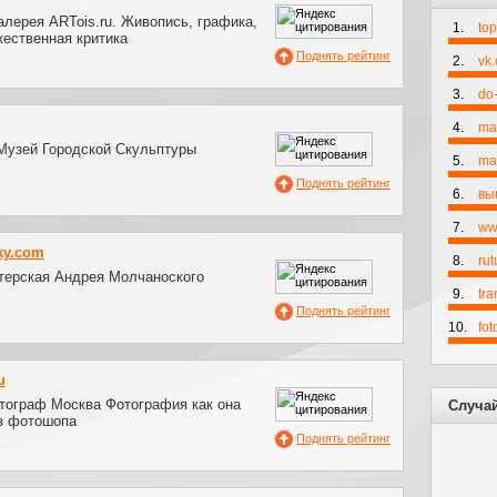
лерея ARTois.ru. Живопись, графика,
1.
to
жественная критика
Поднять рейтинг
2.
vk
3.
do-
4.
ma
Музей Городской Скульптуры
5.
mai
Поднять рейтинг
6.
вы
7.
ww
ky.com
8.
rut
терская Андрея Молчаноского
9.
tr
Поднять рейтинг
10.
fo
u
ограф Москва Фотография как она
Случа
ез фотошопа
Поднять рейтинг