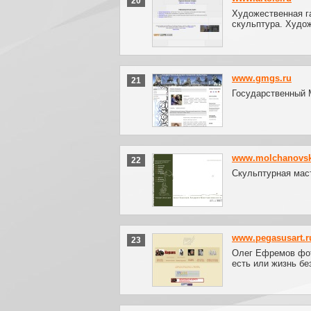
20
Художественная га
скульптура. Худо
www.gmgs.ru
21
Государственный 
www.molchanovs
22
Скульптурная мас
www.pegasusart.r
23
Олег Ефремов фот
есть или жизнь б