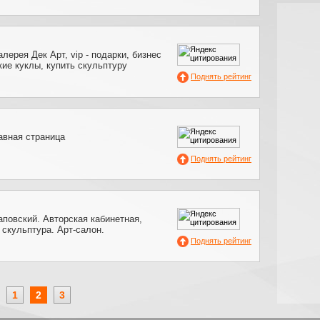
лерея Дек Арт, vip - подарки, бизнес
кие куклы, купить скульптуру
Поднять рейтинг
лавная страница
Поднять рейтинг
повский. Авторская кабинетная,
скульптура. Арт-салон.
Поднять рейтинг
1
2
3