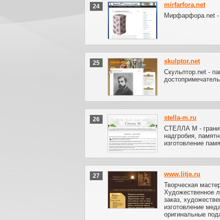
mirfarfora.net
24
Мирфарфора.net -
skulptor.net
25
Скульптор.net - п
достопримечатель
stella-m.ru
26
СТЕЛЛА М - грани
надгробия, памятн
изготовление памя
www.litje.ru
27
Творческая мастер
Художественное ли
заказ, художестве
изготовление мед
оригинальные под