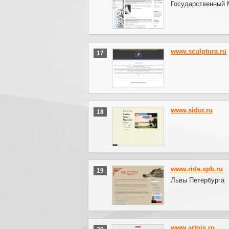
Государственный 
www.sculptura.ru
17
www.sidur.ru
18
www.ride.spb.ru
19
Львы Петербурга
www.artois.ru