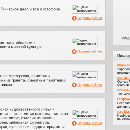
 Гончарное дело и все о фарфоре.
Поднять рейтинг
WWE|
амятники, обелиски и
ности мировой культуры.
Поднять рейтинг
После
work-on
Заработ
подходя
тная мастерская, памятники
our-art.
ики из гранита, гранитные памятники,
Our-art
тников.
Поднять рейтинг
графичес
choice-
The Worl
torgvs
Бесплат
для выго
ская художественного литья -
napiki.r
тье - литье, литье металла, литье на
Napiki.r
нное литье, изделия из бронзы,
вы сможе
алей, мебельная фурнитура,
Поднять рейтинг
арки, сувениры и подарки, предметы