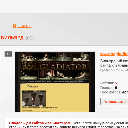
Нравится
БИЛЬЯРД
(61)
www.bcgladiat
11
Бильярдный клу
сайт.Бильярдны
профессионало
Рейтинг:
5
Голосов:
9
Просмотров:
427
Владельцам сайтов и вебмастерам!
Установите нашу кнопку у себя н
страницах и тогда посетители вашего ресурса смогут голосовать за сайт