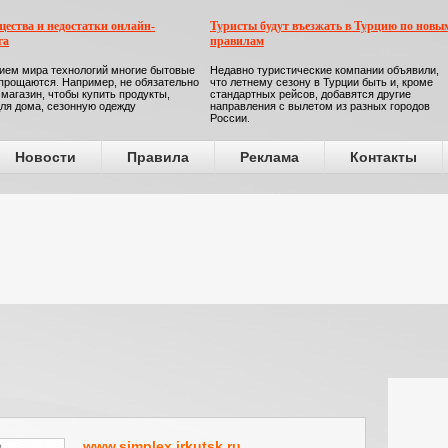
ества и недостатки онлайн-
Туристы будут въезжать в Турцию по новы
га
правилам
ием мира технологий многие бытовые
Недавно туристические компании объявили,
прощаются. Например, не обязательно
что летнему сезону в Турции быть и, кроме
 магазин, чтобы купить продукты,
стандартных рейсов, добавятся другие
ля дома, сезонную одежду
направления с вылетом из разных городов
России.
Новости
Правила
Реклама
Контакты
www.simplex.irkutsk.ru