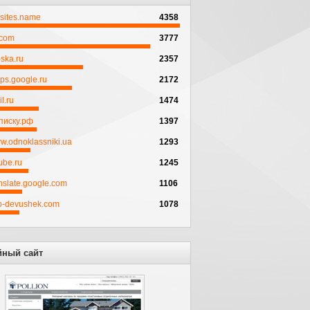
psites.name
4358
.com
3777
ska.ru
2357
ps.google.ru
2172
l.ru
1474
писку.рф
1397
w.odnoklassniki.ua
1293
ube.ru
1245
anslate.google.com
1106
to-devushek.com
1078
йный сайт