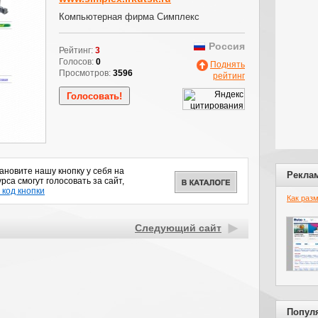
Компьютерная фирма Симплекс
Россия
Рейтинг:
3
Голосов:
0
Поднять
Просмотров:
3596
рейтинг
новите нашу кнопку у себя на
Рекла
рса смогут голосовать за сайт,
 код кнопки
Как раз
Следующий сайт
Попул