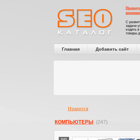
Преимущ
шоппин
С развит
задачи у
ходить в
товары д
Главная
Добавить сайт
Нравится
КОМПЬЮТЕРЫ
(247)
241