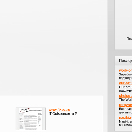
Пол
После
work-on
Заработ
подходя
our-art.
Our-art
графичес
choice-
The Worl
torgvs
Бесплат
www.fixpc.ru
для выго
IT-Outsourcer.ru Р
napiki.r
Napiki.r
вы сможе