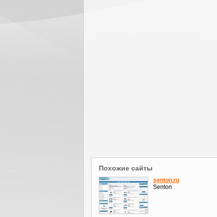
Похожие сайты
senton.ru
Senton