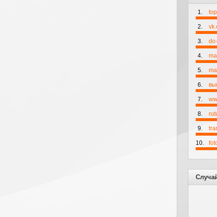
1.
to
2.
vk
3.
do-
4.
ma
5.
mai
6.
вы
7.
ww
8.
rut
9.
tr
10.
fo
Случа