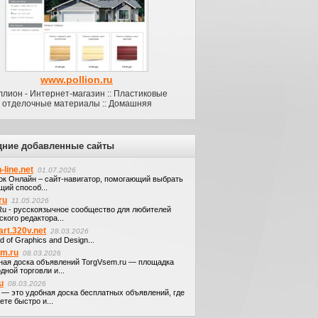
www.pollion.ru
лион - Интернет-магазин :: Пластиковые
отделочные материалы :: Домашняя
дние добавленные сайты
-line.net
01.07.2026
ок Онлайн – сайт-навигатор, помогающий выбрать
щий способ...
ru
11.05.2026
.Ru - русскоязычное сообщество для любителей
кого редактора...
art.320v.net
28.03.2026
d of Graphics and Design...
em.ru
08.03.2026
ная доска объявлений TorgVsem.ru — площадка
дной торговли и...
u
08.03.2026
u — это удобная доска бесплатных объявлений, где
те быстро и...