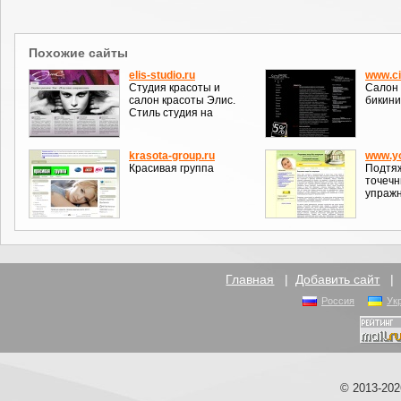
Похожие сайты
elis-studio.ru
www.ci
Студия красоты и
Салон 
салон красоты Элис.
бикини
Стиль студия на
krasota-group.ru
www.yo
Красивая группа
Подтяж
точечн
упражн
Главная
|
Добавить сайт
Россия
Ук
© 2013-20