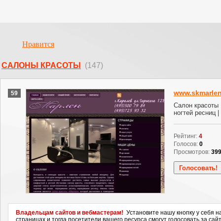
Нравится
CАЛОНЫ КРАСОТЫ
(147)
www.skmarlen
59
Салон красоты
ногтей ресниц |
Рейтинг:
4
Голосов:
0
Просмотров:
39
Владельцам сайтов и вебмастерам!
Установите нашу кнопку у себя н
страницах и тогда посетители вашего ресурса смогут голосовать за сайт