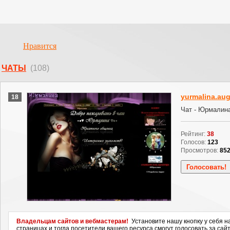
Нравится
ЧАТЫ
(108)
yurmalina.aug
18
Чат - Юрмалин
Рейтинг:
38
Голосов:
123
Просмотров:
85
Владельцам сайтов и вебмастерам!
Установите нашу кнопку у себя н
страницах и тогда посетители вашего ресурса смогут голосовать за сайт