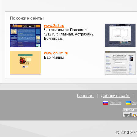
Похожие сайты
www.2s2.ru
Чат знакомств Поволжья
"2s2.ru": Главная. Астрахань,
Волгоград,
www.chilim.ru
Бар 'Чилим'
Главная
|
Добавить сайт
Россия
Ук
© 2013-20