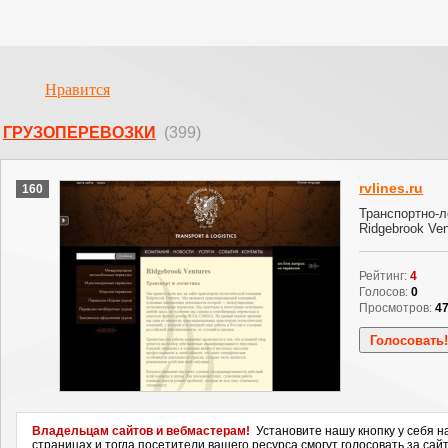
Нравится
ГРУЗОПЕРЕВОЗКИ
(399)
rvlines.ru
160
Транспортно-л
Ridgebrook Ven
Рейтинг:
4
Голосов:
0
Просмотров:
4
Владельцам сайтов и вебмастерам!
Установите нашу кнопку у себя н
страницах и тогда посетители вашего ресурса смогут голосовать за сайт