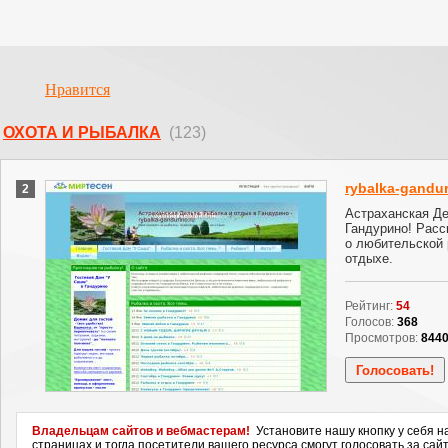
Нравится
ОХОТА И РЫБАЛКА
(123)
rybalka-gandur
2
Астраханская Де
Гандурино! Расс
о любительской 
отдыхе.
Рейтинг:
54
Голосов:
368
Просмотров:
844
Владельцам сайтов и вебмастерам!
Установите нашу кнопку у себя н
страницах и тогда посетители вашего ресурса смогут голосовать за сайт