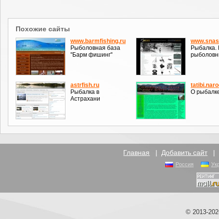
Похожие сайты
www.barmfishing.ru
www.snas
Рыболовная база
Рыбалка.
''Барм фишинг''
рыболовны
astrfish.ru
tatibi.naro
Рыбалка в
О рыбалке
Астрахани
Главная
|
Добавить сайт
Россия
Ук
© 2013-20