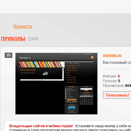
Нравится
ПРИКОЛЫ
(144)
sereqa.ru
35
Бестолковый са
Рейтинг:
6
Голосов:
5
Просмотров:
60
Владельцам сайтов и вебмастерам!
Установите нашу кнопку у себя н
страницах и тогда посетители вашего ресурса смогут голосовать за сайт