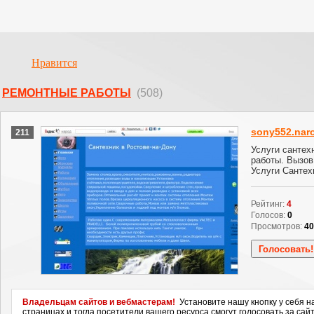
Нравится
РЕМОНТНЫЕ РАБОТЫ
(508)
sony552.naro
211
Услуги сантех
работы. Вызов
Услуги Сантех
Рейтинг:
4
Голосов:
0
Просмотров:
40
Владельцам сайтов и вебмастерам!
Установите нашу кнопку у себя н
страницах и тогда посетители вашего ресурса смогут голосовать за сайт