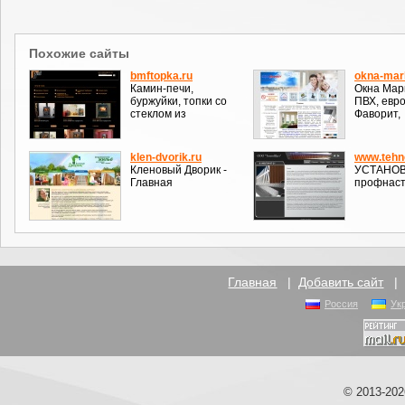
Похожие сайты
bmftopka.ru
okna-mar
Камин-печи,
Окна Марк
буржуйки, топки со
ПВХ, евро
стеклом из
Фаворит,
klen-dvorik.ru
www.tehn
Кленовый Дворик -
УСТАНОВ
Главная
профнаст
Главная
|
Добавить сайт
Россия
Ук
© 2013-20