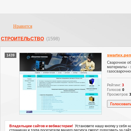
Нравится
СТРОИТЕЛЬСТВО
(1598)
swartex.per
1439
Сварочное об
материалы - 
газосварочно
Рейтинг:
3
Голосов:
0
Просмотров:
Владельцам сайтов и вебмастерам!
Установите нашу кнопку у себя н
страницах и тогда посетители вашего ресурса смогут голосовать за сайт