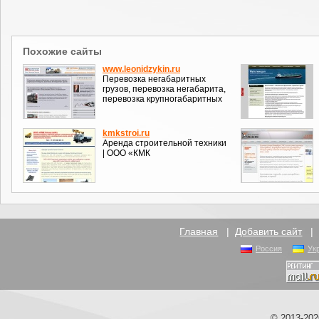
Похожие сайты
www.leonidzykin.ru
Перевозка негабаритных
грузов, перевозка негабарита,
перевозка крупногабаритных
kmkstroi.ru
Аренда строительной техники
| ООО «КМК
Главная
|
Добавить сайт
Россия
Ук
© 2013-20