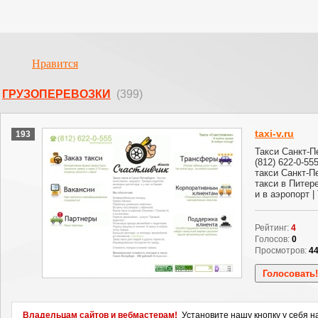
Нравится
ГРУЗОПЕРЕВОЗКИ
(399)
taxi-v.ru
193
Такси Санкт-П
(812) 622-0-55
такси Санкт-П
такси в Питер
и в аэропорт |
Рейтинг:
4
Голосов:
0
Просмотров:
4
Владельцам сайтов и вебмастерам!
Установите нашу кнопку у себя н