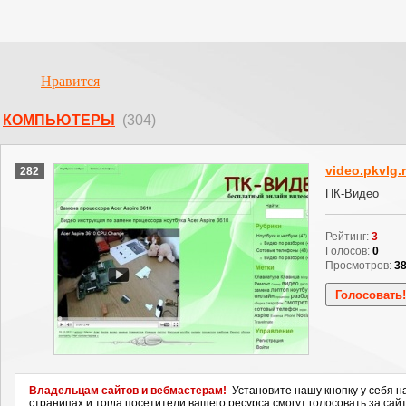
Нравится
КОМПЬЮТЕРЫ
(304)
video.pkvlg.
282
ПК-Видео
Рейтинг:
3
Голосов:
0
Просмотров:
3
Владельцам сайтов и вебмастерам!
Установите нашу кнопку у себя н
страницах и тогда посетители вашего ресурса смогут голосовать за сайт