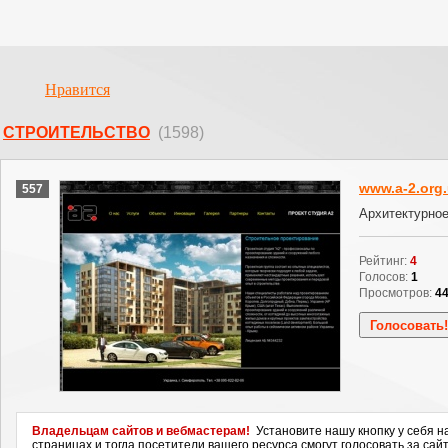
Нравится
СТРОИТЕЛЬСТВО
(1598)
www.a-2.org
557
Архитектурное
Рейтинг:
4
Голосов:
1
Просмотров:
4
Владельцам сайтов и вебмастерам!
Установите нашу кнопку у себя н
страницах и тогда посетители вашего ресурса смогут голосовать за сайт