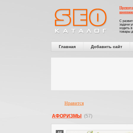
Преимущ
шоппин
С развит
задачи у
ходить в
товары д
Главная
Добавить сайт
Нравится
АФОРИЗМЫ
(57)
44