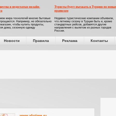
ества и недостатки онлайн-
Туристы будут въезжать в Турцию по новы
га
правилам
ием мира технологий многие бытовые
Недавно туристические компании объявили,
прощаются. Например, не обязательно
что летнему сезону в Турции быть и, кроме
 магазин, чтобы купить продукты,
стандартных рейсов, добавятся другие
ля дома, сезонную одежду
направления с вылетом из разных городов
России.
Новости
Правила
Реклама
Контакты
www.afotime.ru