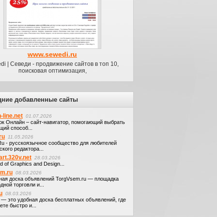
www.sewedi.ru
di | Севеди - продвижение сайтов в топ 10,
поисковая оптимизация,
дние добавленные сайты
-line.net
01.07.2026
ок Онлайн – сайт-навигатор, помогающий выбрать
щий способ...
ru
11.05.2026
.Ru - русскоязычное сообщество для любителей
кого редактора...
art.320v.net
28.03.2026
d of Graphics and Design...
em.ru
08.03.2026
ная доска объявлений TorgVsem.ru — площадка
дной торговли и...
u
08.03.2026
u — это удобная доска бесплатных объявлений, где
те быстро и...