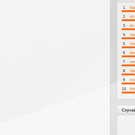
1.
to
2.
vk
3.
do-
4.
ma
5.
mai
6.
вы
7.
ww
8.
rut
9.
tr
10.
fo
Случа