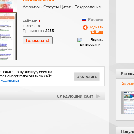
Афоризмы Статусы Цитаты Поздравления
Россия
Рейтинг:
3
Голосов:
0
Поднять
Просмотров:
3255
рейтинг
новите нашу кнопку у себя на
Рекла
рса смогут голосовать за сайт,
 код кнопки
Как раз
Следующий сайт
Попул