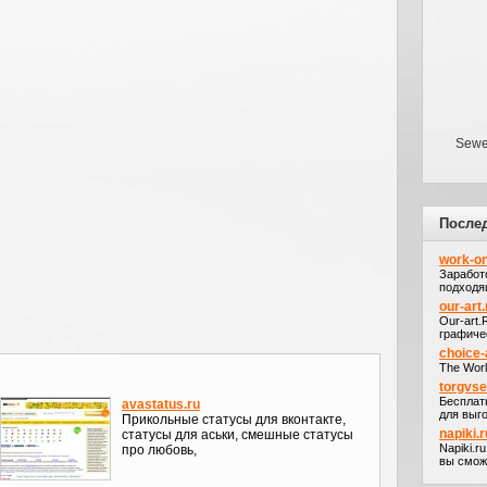
Sewe
После
work-on
Заработ
подходя
our-art.
Our-art
графичес
choice-
The Worl
torgvs
Бесплат
avastatus.ru
для выго
Прикольные статусы для вконтакте,
napiki.r
статусы для аськи, смешные статусы
Napiki.r
про любовь,
вы сможе