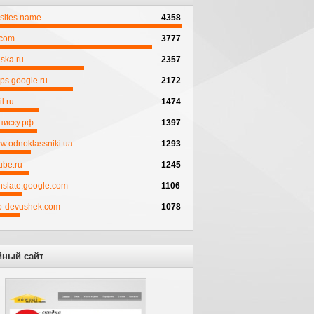
psites.name
4358
.com
3777
ska.ru
2357
ps.google.ru
2172
l.ru
1474
писку.рф
1397
w.odnoklassniki.ua
1293
ube.ru
1245
anslate.google.com
1106
to-devushek.com
1078
йный сайт