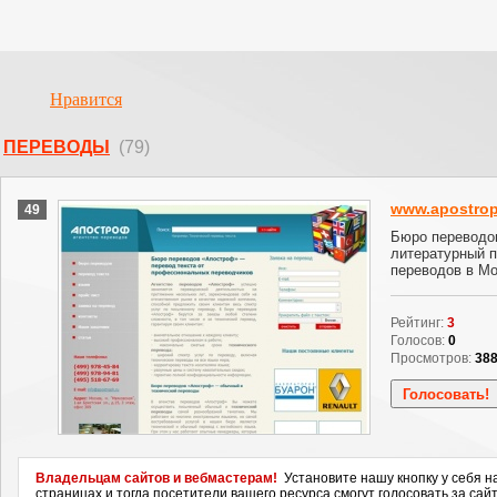
Нравится
ПЕРЕВОДЫ
(79)
www.apostrop
49
Бюро переводов
литературный п
переводов в М
Рейтинг:
3
Голосов:
0
Просмотров:
38
Владельцам сайтов и вебмастерам!
Установите нашу кнопку у себя н
страницах и тогда посетители вашего ресурса смогут голосовать за сайт