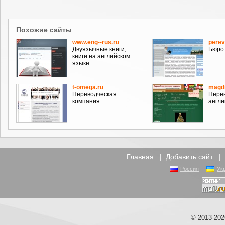
Похожие сайты
www.eng--rus.ru
pere
Двуязычные книги,
Бюро 
книги на английском
языке
t-omega.ru
magdi
Переводческая
Перев
компания
англи
Главная
|
Добавить сайт
Россия
Ук
© 2013-20