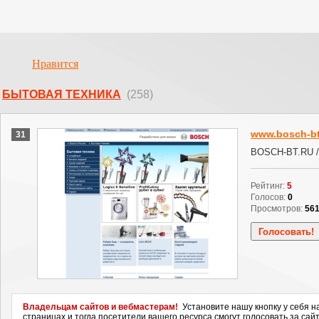
Нравится
БЫТОВАЯ ТЕХНИКА
(258)
www.bosch-bt
31
BOSCH-BT.RU /
Рейтинг:
5
Голосов:
0
Просмотров:
56
Владельцам сайтов и вебмастерам!
Установите нашу кнопку у себя н
страницах и тогда посетители вашего ресурса смогут голосовать за сайт