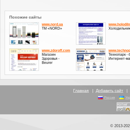
Похожие сайты
www.nord.ua
www.holodiln
ТМ «NORD»
Холодильник
www.zdoroff.com
www.technop
Магазин
Технопарк - 
Здоровья -
Интернет-ма
Beurer
Главная
|
Добавить сайт
Россия
Ук
© 2013-20