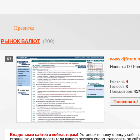
Нравится
РЫНОК ВАЛЮТ
(209)
www.djforex.r
63
Новости DJ For
Рейтинг:
4
Голосов:
0
Просмотров:
41
Владельцам сайтов и вебмастерам!
Установите нашу кнопку у себя н
страницах и тогда посетители вашего ресурса смогут голосовать за сайт