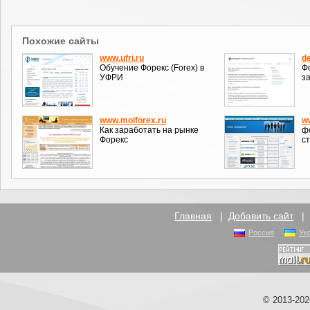
Похожие сайты
www.ufri.ru
d
Обучение Форекс (Forex) в
Ф
УФРИ
з
www.moiforex.ru
w
Как заработать на рынке
ф
Форекс
с
Главная
|
Добавить сайт
Россия
Ук
© 2013-20