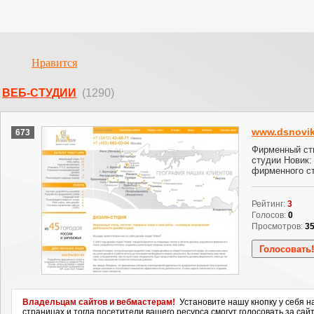
Нравится
ВЕБ-СТУДИИ
(1290)
www.dsnovik
673
Фирменный сти
студии Новик:
фирменного ст
Рейтинг:
3
Голосов:
0
Просмотров:
3
Владельцам сайтов и вебмастерам!
Установите нашу кнопку у себя н
страницах и тогда посетители вашего ресурса смогут голосовать за сайт