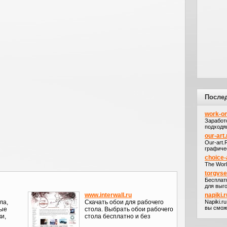
После
work-on
Заработ
подходя
our-art.
Our-art
графичес
choice-
The Worl
torgvs
Бесплат
для выго
www.interwall.ru
napiki.r
ла,
Скачать обои для рабочего
Napiki.r
вы сможе
вые
стола. Выбрать обои рабочего
ки,
стола бесплатно и без