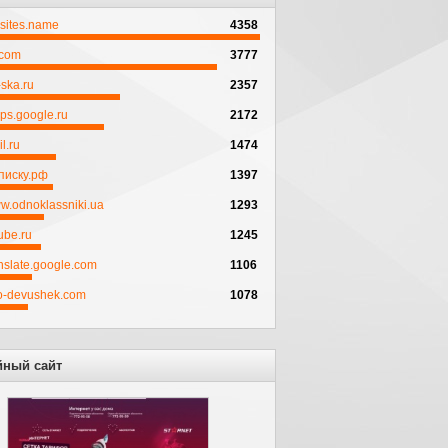
psites.name
4358
.com
3777
ska.ru
2357
ps.google.ru
2172
l.ru
1474
писку.рф
1397
w.odnoklassniki.ua
1293
ube.ru
1245
anslate.google.com
1106
to-devushek.com
1078
йный сайт