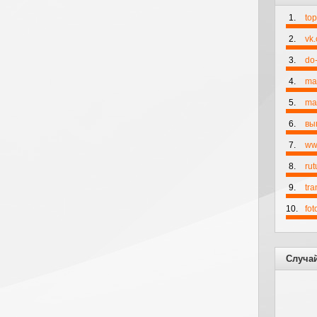
1.
to
2.
vk
3.
do-
4.
ma
5.
mai
6.
вы
7.
ww
8.
rut
9.
tr
10.
fo
Случа