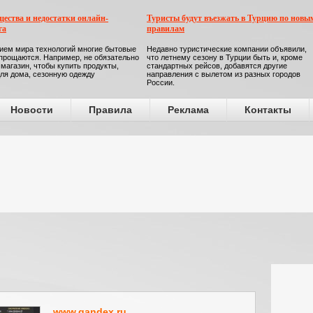
ества и недостатки онлайн-
Туристы будут въезжать в Турцию по новы
га
правилам
ием мира технологий многие бытовые
Недавно туристические компании объявили,
прощаются. Например, не обязательно
что летнему сезону в Турции быть и, кроме
 магазин, чтобы купить продукты,
стандартных рейсов, добавятся другие
ля дома, сезонную одежду
направления с вылетом из разных городов
России.
Новости
Правила
Реклама
Контакты
www.gandex.ru