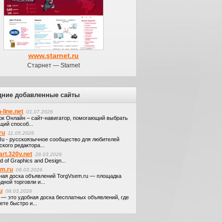
www.starnet.ru
Старнет — Starnet
дние добавленные сайты
-line.net
01.07.2026
ок Онлайн – сайт-навигатор, помогающий выбрать
щий способ...
ru
11.05.2026
.Ru - русскоязычное сообщество для любителей
кого редактора...
art.320v.net
28.03.2026
d of Graphics and Design...
em.ru
08.03.2026
ная доска объявлений TorgVsem.ru — площадка
дной торговли и...
u
08.03.2026
u — это удобная доска бесплатных объявлений, где
те быстро и...