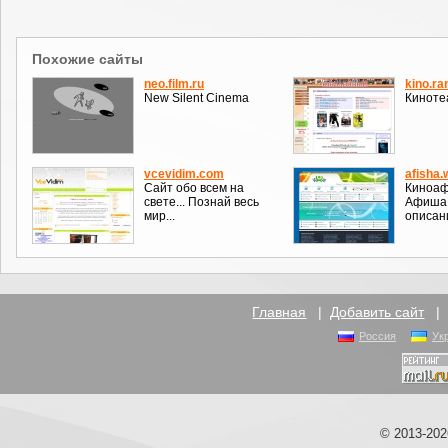
Похожие сайты
neo.film.ru
kino.r
New Silent Cinema
Киноте
vcevidim.com
afisha
Сайт обо всем на
Киноаф
свете... Познай весь
Афиша 
мир...
описан
Главная
|
Добавить сайт
Россия
Ук
© 2013-20