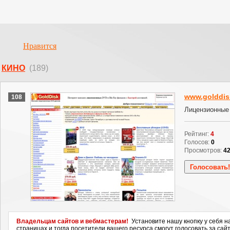
Нравится
КИНО
(189)
www.golddis
108
Лицензионные
Рейтинг:
4
Голосов:
0
Просмотров:
4
Владельцам сайтов и вебмастерам!
Установите нашу кнопку у себя н
страницах и тогда посетители вашего ресурса смогут голосовать за сайт