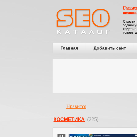
Преимущ
шоппин
С развит
задачи у
ходить в
товары д
Главная
Добавить сайт
Нравится
КОСМЕТИКА
(225)
51