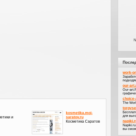
N
После
work-on
Заработ
подходя
our-art.
Our-art
графичес
choice-
The Worl
torgvs
Бесплат
kosmetika.moi-
для выго
етики и
saratov.ru
napiki.r
Косметика Саратов
Napiki.r
вы сможе