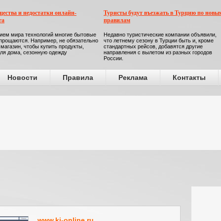
ества и недостатки онлайн-
Туристы будут въезжать в Турцию по новы
га
правилам
ием мира технологий многие бытовые
Недавно туристические компании объявили,
прощаются. Например, не обязательно
что летнему сезону в Турции быть и, кроме
 магазин, чтобы купить продукты,
стандартных рейсов, добавятся другие
ля дома, сезонную одежду
направления с вылетом из разных городов
России.
Новости
Правила
Реклама
Контакты
www.ki-online.ru