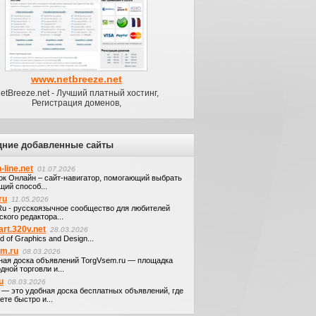
www.netbreeze.net
etBreeze.net - Лучший платный хостинг,
Регистрация доменов,
дние добавленные сайты
-line.net
01.07.2026
ок Онлайн – сайт-навигатор, помогающий выбрать
щий способ...
ru
11.05.2026
.Ru - русскоязычное сообщество для любителей
кого редактора...
art.320v.net
28.03.2026
d of Graphics and Design...
em.ru
08.03.2026
ная доска объявлений TorgVsem.ru — площадка
дной торговли и...
u
08.03.2026
u — это удобная доска бесплатных объявлений, где
те быстро и...