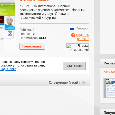
KOSMETIK international. Первый
российский журнал о косметике. Новинки
косметологии и услуг. Статьи о
пластической хирургии.
Россия
Рейтинг:
4
Голосов:
0
Поднять
Просмотров:
4413
рейтинг
новите нашу кнопку у себя на
Рекла
рса смогут голосовать за сайт,
 код кнопки
Как раз
Следующий сайт
Попул