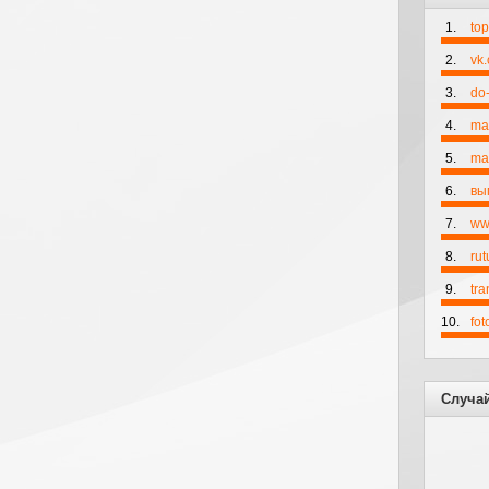
1.
to
2.
vk
3.
do-
4.
ma
5.
mai
6.
вы
7.
ww
8.
rut
9.
tr
10.
fo
Случа