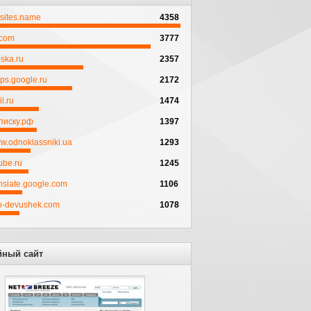
psites.name
4358
.com
3777
ska.ru
2357
ps.google.ru
2172
l.ru
1474
писку.рф
1397
w.odnoklassniki.ua
1293
ube.ru
1245
anslate.google.com
1106
to-devushek.com
1078
йный сайт