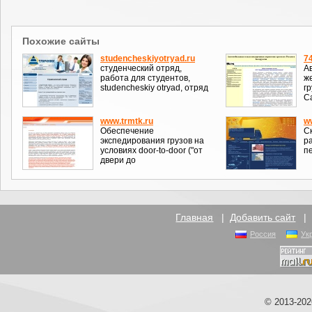
Похожие сайты
studencheskiyotryad.ru
7
студенческий отряд,
А
работа для студентов,
ж
studencheskiy otryad, отряд
гр
С
www.trmtk.ru
w
Обеспечение
Ск
экспедирования грузов на
р
условиях door-to-door ("от
п
двери до
Главная
|
Добавить сайт
Россия
Ук
© 2013-20