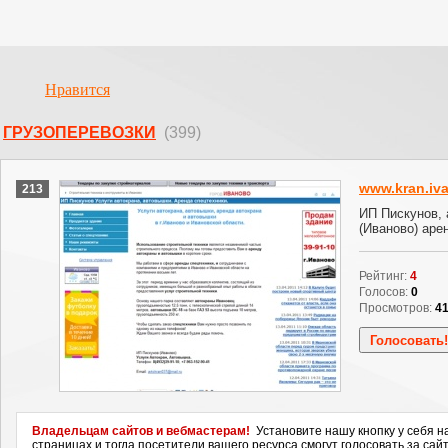
Нравится
ГРУЗОПЕРЕВОЗКИ
(399)
www.kran.iva
213
ИП Пискунов, 
(Иваново) аре
Рейтинг:
4
Голосов:
0
Просмотров:
4
Владельцам сайтов и вебмастерам!
Установите нашу кнопку у себя н
страницах и тогда посетители вашего ресурса смогут голосовать за сайт