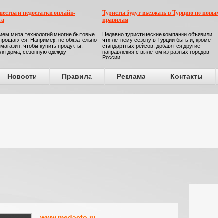
ества и недостатки онлайн-
Туристы будут въезжать в Турцию по новы
га
правилам
ием мира технологий многие бытовые
Недавно туристические компании объявили,
прощаются. Например, не обязательно
что летнему сезону в Турции быть и, кроме
 магазин, чтобы купить продукты,
стандартных рейсов, добавятся другие
ля дома, сезонную одежду
направления с вылетом из разных городов
России.
Новости
Правила
Реклама
Контакты
www.medocto.ru