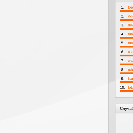
1.
to
2.
vk
3.
do-
4.
ma
5.
mai
6.
вы
7.
ww
8.
rut
9.
tr
10.
fo
Случа