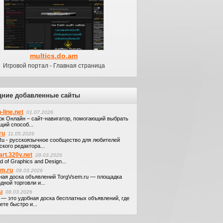
multics.do.am
Игровой портал - Главная страница
дние добавленные сайты
-line.net
01.07.2026
ок Онлайн – сайт-навигатор, помогающий выбрать
щий способ...
ru
11.05.2026
.Ru - русскоязычное сообщество для любителей
кого редактора...
art.320v.net
28.03.2026
d of Graphics and Design...
em.ru
08.03.2026
ная доска объявлений TorgVsem.ru — площадка
дной торговли и...
u
08.03.2026
u — это удобная доска бесплатных объявлений, где
те быстро и...