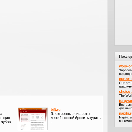
После
work-on
Заработ
подходя
our-art.
Our-art
графичес
choice-
The Worl
torgvs
Бесплат
для выго
bift.ru
napiki.r
а -
Электронные сигареты -
Napiki.r
нтация
легкий способ бросить курить!
вы сможе
 зубов,
-