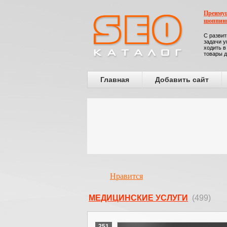
Преимущ
шоппин
С развит
задачи у
ходить в
товары д
Главная
Добавить сайт
Нравится
МЕДИЦИНСКИЕ УСЛУГИ
(499)
251