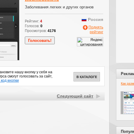
Заболевания легких и других органов
Россия
Рейтинг:
4
Голосов:
0
Поднять
Просмотров:
4176
рейтинг
новите нашу кнопку у себя на
Рекла
рса смогут голосовать за сайт,
 код кнопки
Как раз
Следующий сайт
Попул