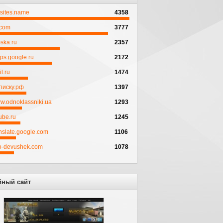
psites.name
4358
.com
3777
ska.ru
2357
ps.google.ru
2172
l.ru
1474
писку.рф
1397
w.odnoklassniki.ua
1293
ube.ru
1245
anslate.google.com
1106
to-devushek.com
1078
йный сайт