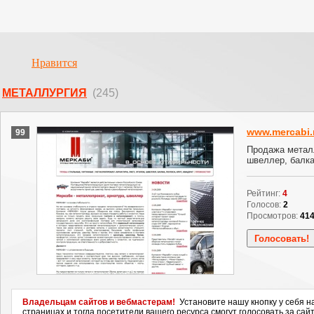
Нравится
МЕТАЛЛУРГИЯ
(245)
www.mercabi.
99
Продажа металл
швеллер, балка
Рейтинг:
4
Голосов:
2
Просмотров:
41
Владельцам сайтов и вебмастерам!
Установите нашу кнопку у себя н
страницах и тогда посетители вашего ресурса смогут голосовать за сайт