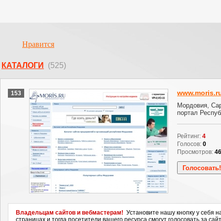
Нравится
КАТАЛОГИ
(525)
www.moris.r
153
Мордовия, Са
портал Респуб
Рейтинг:
4
Голосов:
0
Просмотров:
4
Владельцам сайтов и вебмастерам!
Установите нашу кнопку у себя н
страницах и тогда посетители вашего ресурса смогут голосовать за сайт