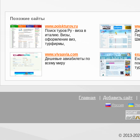
Похожие сайты
www.poiskturov.ru
ww
Поиск туров Ру - виза в
Дж
италию. Визы,
Ге
оформление виз,
Шв
турфирмы,
www.vivaavia.com
ex
Дешевые авиабилеты по
Ех
всему миру
по
ту
Главная
|
Добавить сайт
Россия
Ук
© 2013-20