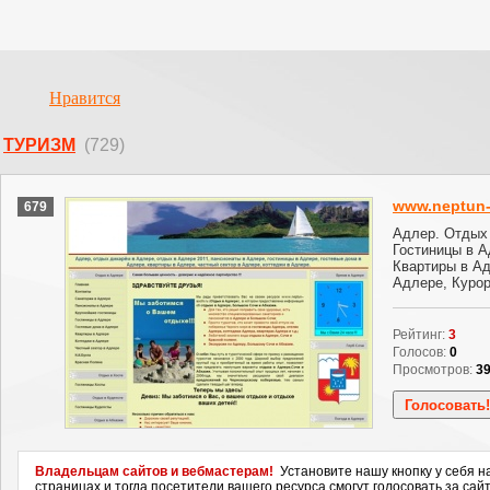
Нравится
ТУРИЗМ
(729)
www.neptun-
679
Адлер. Отдых 
Гостиницы в А
Квартиры в Ад
Адлере, Курор
Рейтинг:
3
Голосов:
0
Просмотров:
3
Владельцам сайтов и вебмастерам!
Установите нашу кнопку у себя н
страницах и тогда посетители вашего ресурса смогут голосовать за сайт