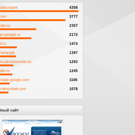
psites.name
4358
.com
3777
ska.ru
2357
ps.google.ru
2172
l.ru
1474
писку.рф
1397
w.odnoklassniki.ua
1293
ube.ru
1245
anslate.google.com
1106
to-devushek.com
1078
йный сайт