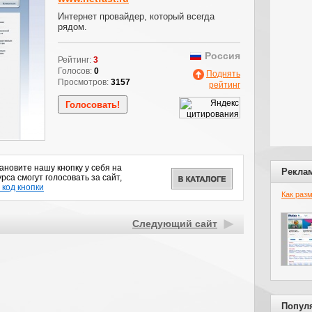
Интернет провайдер, который всегда
рядом.
Россия
Рейтинг:
3
Голосов:
0
Поднять
Просмотров:
3157
рейтинг
новите нашу кнопку у себя на
Рекла
рса смогут голосовать за сайт,
 код кнопки
Как раз
Следующий сайт
Попул