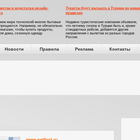
ества и недостатки онлайн-
Туристы будут въезжать в Турцию по новы
га
правилам
ием мира технологий многие бытовые
Недавно туристические компании объявили,
прощаются. Например, не обязательно
что летнему сезону в Турции быть и, кроме
 магазин, чтобы купить продукты,
стандартных рейсов, добавятся другие
ля дома, сезонную одежду
направления с вылетом из разных городов
России.
Новости
Правила
Реклама
Контакты
www.netfast.ru