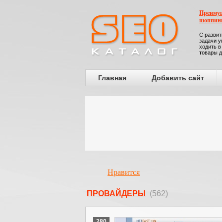
Преимущ
шоппин
С развит
задачи у
ходить в
товары д
Главная
Добавить сайт
Нравится
ПРОВАЙДЕРЫ
(562)
280