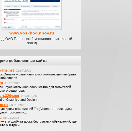
www.voskhod.nnov.ru
од. ОАО Павловский машиностроительный
завод
дние добавленные сайты
-line.net
01.07.2026
ок Онлайн – сайт-навигатор, помогающий выбрать
щий способ...
ru
11.05.2026
.Ru - русскоязычное сообщество для любителей
кого редактора...
art.320v.net
28.03.2026
d of Graphics and Design...
em.ru
08.03.2026
ная доска объявлений TorgVsem.ru — площадка
дной торговли и...
u
08.03.2026
u — это удобная доска бесплатных объявлений, где
те быстро и...