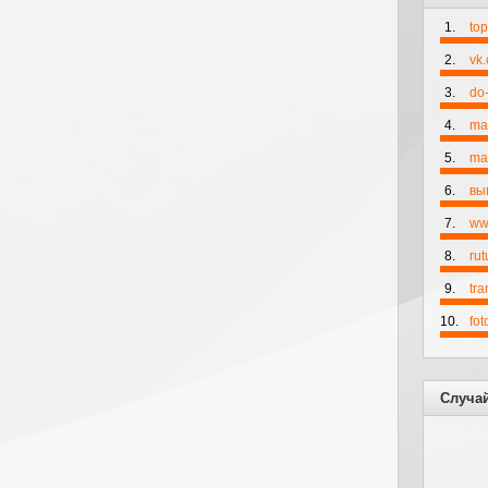
1.
to
2.
vk
3.
do-
4.
ma
5.
mai
6.
вы
7.
ww
8.
rut
9.
tr
10.
fo
Случа