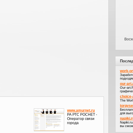
Восх
После
work-on
Заработ
подходя
our-art.
Our-art
графичес
choice-
The Worl
torgvs
Бесплат
www.amurnet.ru
для выго
РА РТС РОСНЕТ -
napiki.r
Оператор связи
Napiki.r
города
вы сможе