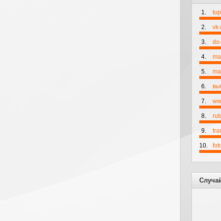
1.
to
2.
vk
3.
do-
4.
ma
5.
mai
6.
вы
7.
ww
8.
rut
9.
tr
10.
fo
Случа