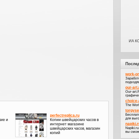
ИА К
После
work-on
Заработ
подходя
our-art.
Our-art
графичес
choice-
The Worl
torgvs
Бесплат
perfectreplica.ru
для выго
кие и
Копии швейцарских часов в
napiki.r
интернет магазине
Napiki.r
швейцарских часов, магазин
вы сможе
копий