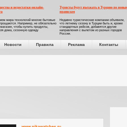
ества и недостатки онлайн-
Туристы будут въезжать в Турцию по новы
га
правилам
ием мира технологий многие бытовые
Недавно туристические компании объявили,
прощаются. Например, не обязательно
что летнему сезону в Турции быть и, кроме
 магазин, чтобы купить продукты,
стандартных рейсов, добавятся другие
ля дома, сезонную одежду
направления с вылетом из разных городов
России.
Новости
Правила
Реклама
Контакты
www.nikawatches.ru