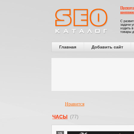
Преимущ
шоппин
С развит
задачи у
ходить в
товары д
Главная
Добавить сайт
Нравится
ЧАСЫ
(77)
15