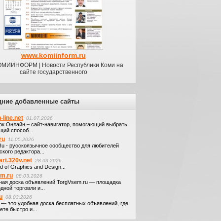
www.komiinform.ru
ОМИИНФОРМ | Новости Республики Коми на
сайте государственного
дние добавленные сайты
-line.net
01.07.2026
ок Онлайн – сайт-навигатор, помогающий выбрать
щий способ...
ru
11.05.2026
.Ru - русскоязычное сообщество для любителей
кого редактора...
art.320v.net
28.03.2026
d of Graphics and Design...
em.ru
08.03.2026
ная доска объявлений TorgVsem.ru — площадка
дной торговли и...
u
08.03.2026
u — это удобная доска бесплатных объявлений, где
те быстро и...