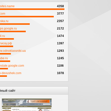
psites.name
4358
.com
3777
ska.ru
2357
ps.google.ru
2172
l.ru
1474
писку.рф
1397
w.odnoklassniki.ua
1293
ube.ru
1245
anslate.google.com
1106
to-devushek.com
1078
йный сайт