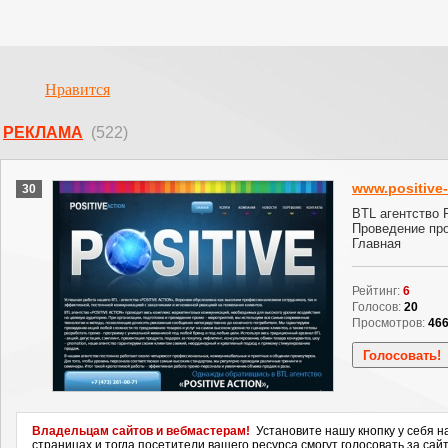
Нравится
РЕКЛАМА
(522)
www.positive-
30
BTL агентство P
Проведение про
Главная
Рейтинг:
6
Голосов:
20
Просмотров:
46
Владельцам сайтов и вебмастерам!
Установите нашу кнопку у себя н
страницах и тогда посетители вашего ресурса смогут голосовать за сайт