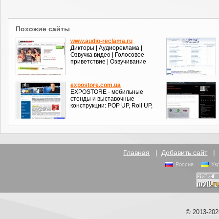
Похожие сайты
www.audio-reclama.ru
Дикторы | Аудиореклама |
Озвучка видео | Голосовое
приветствие | Озвучивание
expostore.com.ua
EXPOSTORE - мобильные
стенды и выставочные
конструкции: POP UP, Roll UP,
Главная
|
Добавить сайт
Россия
Ук
© 2013-20