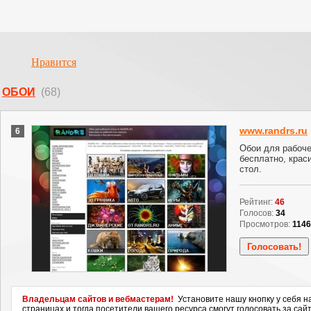
Нравится
ОБОИ
(68)
www.randrs.ru
6
Обои для рабоче
бесплатно, крас
стол.
Рейтинг:
46
Голосов:
34
Просмотров:
114
Владельцам сайтов и вебмастерам!
Установите нашу кнопку у себя н
страницах и тогда посетители вашего ресурса смогут голосовать за сайт