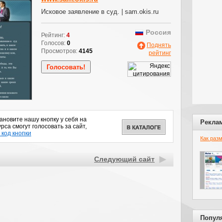
Исковое заявление в суд. | sam.okis.ru
Россия
Рейтинг:
4
Голосов:
0
Поднять
Просмотров:
4145
рейтинг
новите нашу кнопку у себя на
Рекла
рса смогут голосовать за сайт,
 код кнопки
Как раз
Следующий сайт
Попул