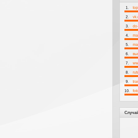
1.
to
2.
vk
3.
do-
4.
ma
5.
mai
6.
вы
7.
ww
8.
rut
9.
tr
10.
fo
Случа