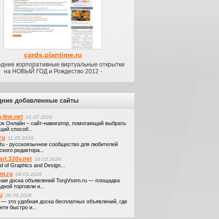
cards.plantime.ru
одние корпоративные виртуальные открытки
на НОВЫЙ ГОД и Рождество 2012 -
дние добавленные сайты
-line.net
01.07.2026
ок Онлайн – сайт-навигатор, помогающий выбрать
щий способ...
ru
11.05.2026
.Ru - русскоязычное сообщество для любителей
кого редактора...
art.320v.net
28.03.2026
d of Graphics and Design...
em.ru
08.03.2026
ная доска объявлений TorgVsem.ru — площадка
дной торговли и...
u
08.03.2026
u — это удобная доска бесплатных объявлений, где
те быстро и...