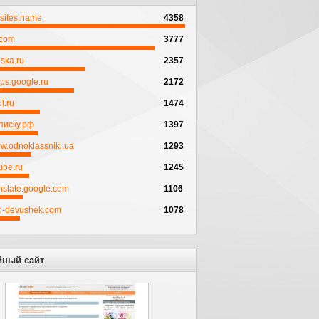
psites.name
4358
.com
3777
ska.ru
2357
ps.google.ru
2172
l.ru
1474
писку.рф
1397
w.odnoklassniki.ua
1293
ube.ru
1245
anslate.google.com
1106
to-devushek.com
1078
йный сайт