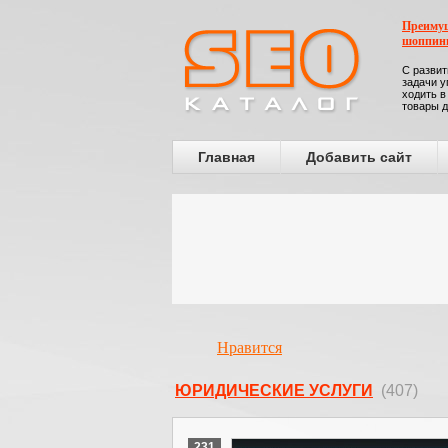
Преимущ
шоппин
С развит
задачи у
ходить в
товары д
Главная
Добавить сайт
Нравится
ЮРИДИЧЕСКИЕ УСЛУГИ
(407)
231