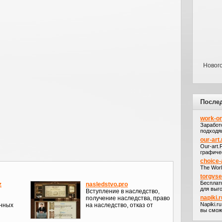
Новог
После
work-on
Заработ
подходя
our-art.
Our-art
графичес
choice-
The Worl
torgvs
Бесплат
z
nasledstvo.pro
для выго
Вступление в наследство,
napiki.r
получение наследства, право
Napiki.r
нных
на наследство, отказ от
вы сможе