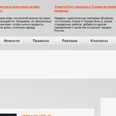
ества и недостатки онлайн-
Туристы будут въезжать в Турцию по новы
га
правилам
ием мира технологий многие бытовые
Недавно туристические компании объявили,
прощаются. Например, не обязательно
что летнему сезону в Турции быть и, кроме
 магазин, чтобы купить продукты,
стандартных рейсов, добавятся другие
ля дома, сезонную одежду
направления с вылетом из разных городов
России.
Новости
Правила
Реклама
Контакты
www.sam.okis.ru